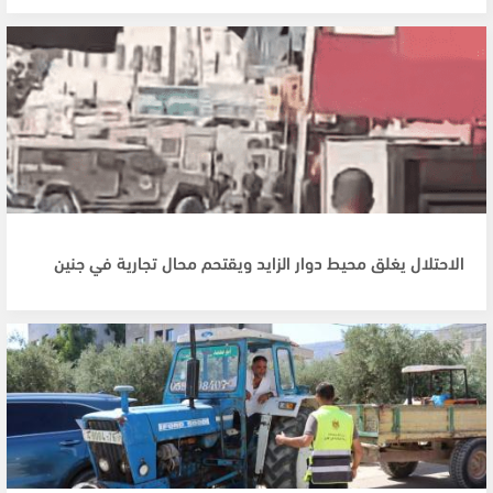
الاحتلال يغلق محيط دوار الزايد ويقتحم محال تجارية في جنين