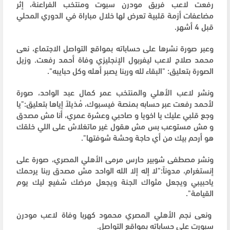
رفعت لاعب فريق مودرن سبوت ومنتخب الفراعنة، إثر
مضاعفات أزمة قلبية تعرض لها خلال مباراة في الدوري المحلي
قبل 4 أشهر.
وعبر صورة نشرها على حساباته بمواقع التواصل الاجتماع، نعى
محمد صلاح لاعب ليفربول الإنجليزي وفاة أحمد رفعت. وزيل
الصورة بتعليق: "البقاء لله وربنا يصبر أهله وكل حبايبه".
ونشر لاعب الأهلي والمنتخب عمر كمال عبد الواحد، صورة
لأحمد رفعت عبر حسابه بمنصة فيسبوك، مُذيلاً إياها بتعليق:"يا
وجع قلبي عليك يا اخويا و صاحبي وعشرة عمري، أنا مش مصدق
و مش مستوعب بس مش هقول غير ماتغلاش على اللي خلقك
هو أرحم بيك من أي حاجة وحشة شوفتها".
ونشر مصطفى شوبير حارس مرمى الأهلي المصري، صورة على
إنستغرام، مدوناً:"لا إله إلا الله الواحد مش مصدق ربنا يرحمك
ياحبيبي ويجعل مثواك الجنة ويجعل مرضك شفيع ليك يوم
القيامة".
ونعى نجم الأهلي المصري محمود كهربا وفاة لاعب مودرن
سبورت على حساباته بمواقع التواصل.