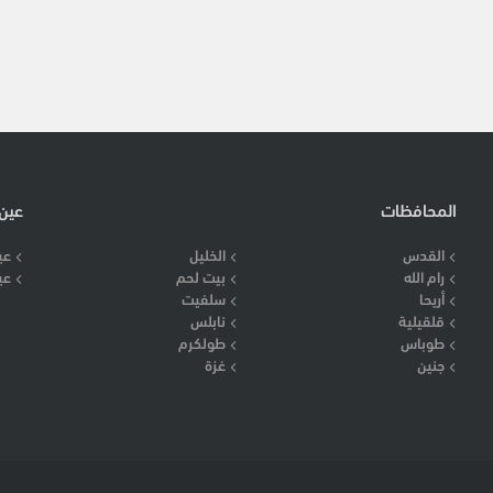
المحافظات
عين
القدس
الخليل
عي
رام الله
بيت لحم
عي
أريحا
سلفيت
قلقيلية
نابلس
طوباس
طولكرم
جنين
غزة