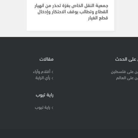
جمعية النقل الخاص بغزة تحذر من انهيار
القطاع وتطالب بوقف الاحتكار وإدخال
قطع الغيار
 على الحدث
مقالات
ن على فلسطين
أقلام وآراء
ن على العالم
رأي الراية
راية تيوب
راية تيوب