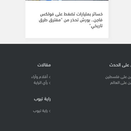
خسائر بمليارات تضغط على فولكس
فاجن.. بورش تحذر من "مفترق طرق
تاريخي"
 على الحدث
مقالات
ن على فلسطين
أقلام وآراء
ن على العالم
رأي الراية
راية تيوب
راية تيوب