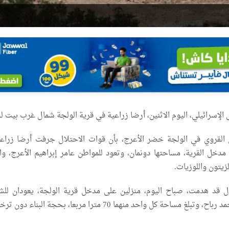
لإسرائيلي، اليوم الاثنين، أرضا زراعية في قرية الولجة شمال غرب بيت ل
القروي في الولجة خضر الأعرج، بأن قوات الاحتلال جرفت أرضا زراع
دخل القرية، مساحتها دونمان، وتعود للمواطن عامر إبراهيم الأعرج، وا
زيتون واللوزيات.
ل قد هدمت، صباح اليوم، منزلين على مدخل قرية الولجة، يعودان للش
ساحة كل واحد منهما 70 مترا مربعا، بحجة البناء دون ترخيص.