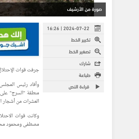
صورة من الأرشيف
2024-07-22 | 16:26
تكبير الخط
تصغير الخط
شارك
جرفت قوات الإحتلال ا
طباعة
وأفاد رئيس المجلس 
قراءة النص
منطقة "السرج" على م
العشرات من أشجار ال
وكانت قوات الاحتلا
مصطفى ومحمود محمد رباح، وتبلغ م