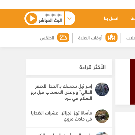
عة
اتصل بنا
البث المباشر
لات
أوقات الصلاة
الطقس
الأكثر قراءة
إسرائيل تتمسك بـ"الخط الأصفر
الحالي" وترفض الانسحاب قبل نزع
السلاح في غزة
مأساة تهز الجزائر.. عشرات الضحايا
في حادث مروع
خاص بالصور| بين الحطب والكتب..