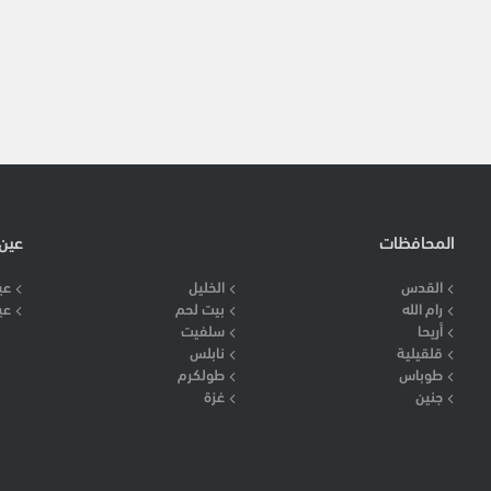
المحافظات
عين
القدس
الخليل
عي
رام الله
بيت لحم
عي
أريحا
سلفيت
قلقيلية
نابلس
طوباس
طولكرم
جنين
غزة