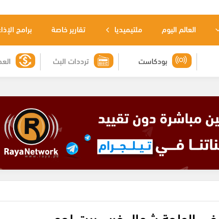
العالم اليوم
ملتيميديا
تقارير خاصة
برامج الإذا
بودكاست
ترددات البث
العم
ة في الولجة شمال غرب بيت لحم