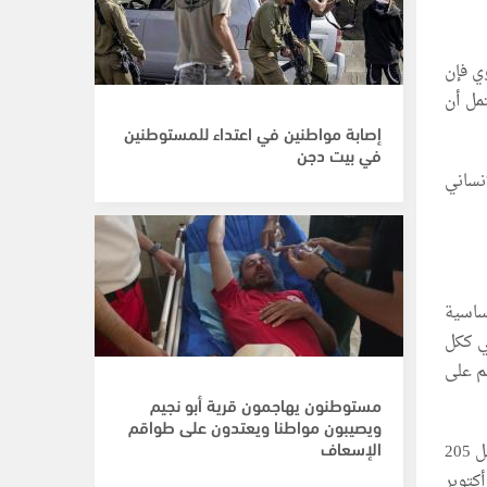
وي فإن
تمل أن
إصابة مواطنين في اعتداء للمستوطنين
في بيت دجن
إنساني
ساسية
ي ككل
م على
مستوطنون يهاجمون قرية أبو نجيم
ويصيبون مواطنا ويعتدون على طواقم
الإسعاف
وفي 9 آب/ أغسطس الحالي كشفت وكالة غوث وتشغيل اللاجئين الفلسطينيين (الأونروا) عن مقتل 205
غزة منذ 7 تشرين الأول/ أكتوبر