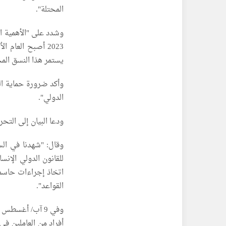
المحتلة".
وشدد على "الأهمية ال
2023 أصبح العام
يستمر هذا النسق المحزن ع
وأكد ضرورة حماية الع
الدولي".
ودعا البيان إلى التح
وقال: "شهدنا في الس
للقانون الدولي الإن
اتخاذ إجراءات حاسمة
القواعد".