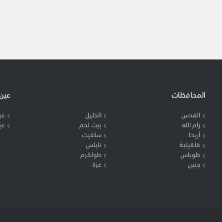
المحافظات
عين
القدس
الخليل
عي
رام الله
بيت لحم
عي
أريحا
سلفيت
قلقيلية
نابلس
طوباس
طولكرم
جنين
غزة