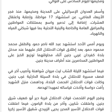
ومخيمها لليوم السادس على التوالي.
وأسفر العدوان الإسرائيلي على المدينة ومخيمها، منذ فجر
الأربعاء الماضي، عن استشهاد 17 مواطنا، وإصابة واعتقال
العشرات، إضافة إلى تدمير واسع بممتلكات المواطنين
والمرافق العامة والخاصة والبنية التحتية بما فيها شبكتي المياه
والكهرباء.
ويوم أمس الأحد استشهد عبد الله ناصر حمو، والطفل محمد
محمود حمو، بعد إطلاق قوات الاحتلال النار عليهما عند مدخل
بلدة كفردان غربي جنين أثناء محاولتهما توزيع الخبز على
المواطنين المحاصرين عند أطراف مدينة جنين.
فيما استشهد الليلة الشاب ليث مروان شواهنة وأصيب آخر في
قصف مسيرة للاحتلال في بلدة السيلة الحارثية غرب جنين،
وكانت قوات الاحتلال اقحمت البلدة، وداهمت منزل الشهيد
رأفت دواسة وأخذت قياساته تمهيدا لهدمه.
وفجر اليوم اقتحمت قوات الاحتلال قرية دير أبو ضعيف شرق
جنين، واعتقلت شابين، وآخر من بلدة اليامون، فيما اعتقلت
قوات الاحتلال الأسير المحرر يحيى الزبيدي شقيق الأسير زكريا