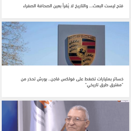
فتح ليست البعث… والتاريخ لا يُقرأ بعين الصحافة الصفراء
خسائر بمليارات تضغط على فولكس فاجن.. بورش تحذر من
"مفترق طرق تاريخي"