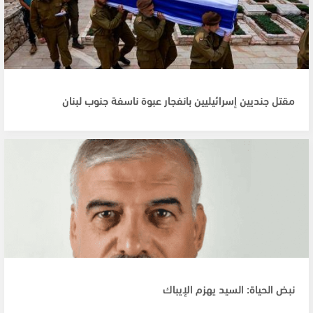
مقتل جنديين إسرائيليين بانفجار عبوة ناسفة جنوب لبنان
نبض الحياة: السيد يهزم الإيباك