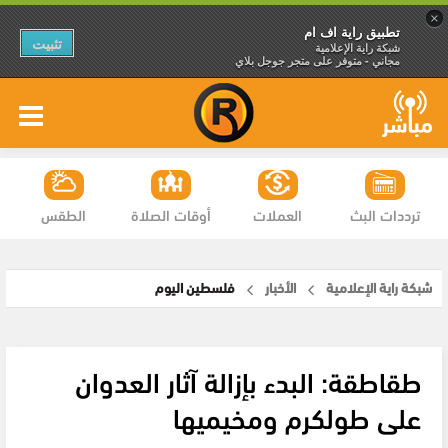
×
تطبيق راية اف ام
تثبيت
شبكة راية الإعلامية
مجاني - متوفر على متجر جوجل بلاي
ترددات البث
العملات
أوقات الصلاة
الطقس
شبكة راية الإعلامية
الأخبار
فلسطين اليوم
طقاطقة: البدء بإزالة آثار العدوان
على طولكرم ومخيميها