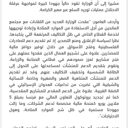
مشيرا إلى أن الوزارة تقود حالياً جهودا كبيرة لمواجهة عرقلة
الاحتلال عمليات توريد السلع عبر معبر الكرامة.
وأردف العامور: "عقدت الوزارة العديد من اللقاءات مع مجتمع
المانحين من أجل الاستفادة من الموارد المتاحة وإعادة توجيهها
لخدمة القطاع الخاص في ظل التكاليف المرتفعة التي يتكبدها،
نظرا لسياسة الإغلاق ومنع التصدير، إذ تم تقديم دعم للصادرات
الفلسطينية وفتح الأسواق من خلال توفير حوافز مالية
للمصدّرين، علاوة على تشجيع العمال الذين فقدوا عملهم على
فتح مشاريع تعزز صمودهم في قطاعي الصناعة والزراعة،
ونقوم بتقديم الدعم للمنشآت لمساعدتها على التحول إلى
الطاقة الشمسية وتخفيف التكاليف عنهم. وقد تم تقديم
الدعم للمنشآت المتناهية الصغر والصغيرة وخاصة النسائية
والشبابية التي تضررت من تداعيات العدوان الإسرائيلي في
الضفة الغربية، علاوة على الدعم المقدم للمشاريع المقدسية،
كما تم تجديد بروتوكول التعاون المالي مع فرنسا بمبلغ 5
ملايين يورو كمنحة مالية مخصصة لدعم الشركات، وما زالت
جهودنا مستمرة في ظل شح الموارد المتاحة، وهول
الاحتياجات".
وبين العامور، أنه على المستوى السياسي اعتمد المجلس