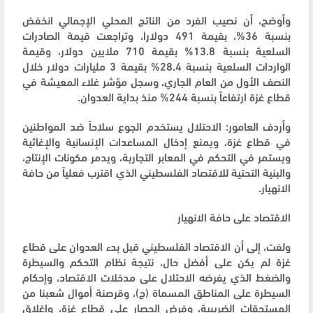
وأوضح، أن نصيب الفرد من الناتج المحلي الإجمالي انخفض
بنسبة 36%، بقيمة 491 دولارا، وتراجعت قيمة الصادرات
السلعية بنسبة 13.8% بقيمة 710 ملايين دولار، وقيمة
الواردات السلعية بنسبة 28.4% بقيمة 3 مليارات دولار خلال
النصف الأول من العام الجاري، وسجل مؤشر غلاء المعيشة في
قطاع غزة ارتفاعاً بنسبة 244% منذ بداية العدوان.
وأردف العامور: الاحتلال يستخدم الجوع سلاحاً ضد المواطنين
في قطاع غزة، ويمنع إدخال المساعدات الإنسانية والإغاثية
ويستمر في التحكم في المعابر التجارية، ويدمر مكونات الإنتاج،
والبنية التحتية للاقتصاد الفلسطيني الذي اقترب فعلياً من حافة
الانهيار.
الاقتصاد على حافة الانهيار
ولفت، إلى أن الاقتصاد الفلسطيني قبل بدء العدوان على قطاع
غزة لم يكن على أفضل حال، نتيجة نظام التحكم والسيطرة
والضغط الذي يفرضه الاحتلال على مدخلات الاقتصاد، وإحكام
السيطرة على المناطق المسماة (ج)، وقرصنة أموال شعبنا من
المستحقات الضريبية، وفرض الحصار على قطاع غزة، وإغلاق