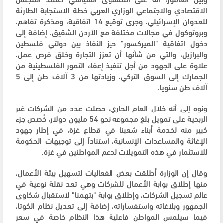
الاقتصادي والاجتماعي الوزاري العربي خطة الاستجابة الطارئة
للعدوان الإسرائيلي، وجرى توقيع 14 اتفاقية، ومذكرة تفاهم،
وبروتوكول في مجالات مختلفة مع الأردن الشقيق، إضافة إلى
دخول اتفاقية "الميركسور" حيز النفاذ بين دولتي فلسطين
والبرازيل، والتي من شأنها أن تعزز التجارة وخلق فرص عمل،
علاوة على الجهود من أجل تنفيذ إعفاء التمور الفلسطينية من
الجمارك إلى السوق التركي، وزيادتها من 3 آلاف طن إلى 5
آلاف طن سنويا.
ونوه إلى أنه خلال العام الجاري، حصلت عدد من الشركات غير
الربحية على تمويل بلغ مجموعه نحو 54 مليون دولار، خُصص جزء
كبير منه لخدمة أبناء شعبنا في قطاع غزة، في إطار جهود
الإغاثة والمساعدات الإنسانية، استناداً إلى توجيهات الحكومة
للاستثمار في هذه التمويلات لدعم المواطنين في غزة.
وقال إن الوزارة أطلقت بعض الفعاليات لتسهيل بيئة الأعمال،
منها إطلاق بوابة الأعمال للشركات وهي تعد نقلة نوعية في
عالم تسجيل الشركات، وإطلاق بوابة "بتهمنا" لاستقبال شكاوى
الجمهور وبلاغاته واستفساراته، إضافة إلى تعديل نظام الكوتا،
فيما سيلمس المواطن فاعلية هذا النظام خاصة في سعر