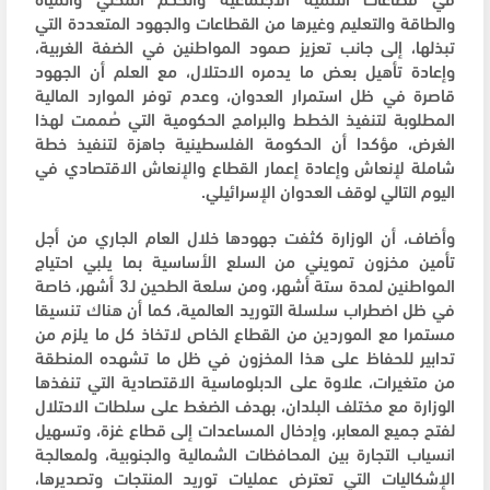
والطاقة والتعليم وغيرها من القطاعات والجهود المتعددة التي
تبذلها، إلى جانب تعزيز صمود المواطنين في الضفة الغربية،
وإعادة تأهيل بعض ما يدمره الاحتلال، مع العلم أن الجهود
قاصرة في ظل استمرار العدوان، وعدم توفر الموارد المالية
المطلوبة لتنفيذ الخطط والبرامج الحكومية التي صُممت لهذا
الغرض، مؤكدا أن الحكومة الفلسطينية جاهزة لتنفيذ خطة
شاملة لإنعاش وإعادة إعمار القطاع والإنعاش الاقتصادي في
اليوم التالي لوقف العدوان الإسرائيلي.
وأضاف، أن الوزارة كثفت جهودها خلال العام الجاري من أجل
تأمين مخزون تمويني من السلع الأساسية بما يلبي احتياج
المواطنين لمدة ستة أشهر، ومن سلعة الطحين لـ3 أشهر، خاصة
في ظل اضطراب سلسلة التوريد العالمية، كما أن هناك تنسيقا
مستمرا مع الموردين من القطاع الخاص لاتخاذ كل ما يلزم من
تدابير للحفاظ على هذا المخزون في ظل ما تشهده المنطقة
من متغيرات، علاوة على الدبلوماسية الاقتصادية التي تنفذها
الوزارة مع مختلف البلدان، بهدف الضغط على سلطات الاحتلال
لفتح جميع المعابر، وإدخال المساعدات إلى قطاع غزة، وتسهيل
انسياب التجارة بين المحافظات الشمالية والجنوبية، ولمعالجة
الإشكاليات التي تعترض عمليات توريد المنتجات وتصديرها،