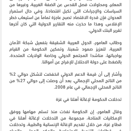
المعابر، ومحاولات فصل القدس عن الضفة الغربية، وغيرها من
السياسات والإجراءات التي تكبل اقتصادنا، وفي حال استمرار
العدوان فإن قدرة الاقتصاد تصبح عاجزة تماماً عن استيعاب خطر
الإفلاس، وهذا ما حذرت منه التقارير الدولية التي كان آخرها
تقرير البنك الدولي.
وطالب العامور، الدول العربية الشقيقة بتفعيل شبكة الأمان
العربية، لتعزيز صمود شعبنا، وتمكين الحكومة من القيام
بواجباتها، مناشدا المجتمع الدولي وخاصة الولايات المتحدة،
بالضغط على دولة الاحتلال للإفراج عن أموالنا.
وأشار إلى أن قيمة الدعم الدولي انخفضت لتشكل حوالي 2%
من الناتج المحلي الإجمالي، بعد أن وصلت إلى حوالي 27% من
الناتج المحلي الإجمالي في عام 2008.
تدخلات الحكومة لإغاثة أهلنا في غزة
وقال العامور، إن الحكومة نفذت منذ تسلم مهامها ووفق
الإمكانيات المتاحة، مجموعة من التدخلات لإغاثة أهلنا في
قطاع غزة، من خلال تقديم الإغاثة الإنسانية والطبية، وتدخلات
في قطاعات التنمية الاجتماعية والحكم المحلي والمياه