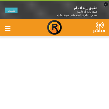
×
تطبيق راية اف ام
تثبيت
شبكة راية الإعلامية
مجاني - متوفر على متجر جوجل بلاي