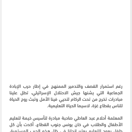
رغم استمرار القصف والتدمير الممنهج في إطار حرب الإبادة
الجماعية التي يشنها جيش الاحتلال الإسرائيلي، تطل علينا
مبادرات تخرج من تحت الركام لتحيي فينا الأمل وتبث روح الحياة
للناس بقطاع غزة، لاسيما الحياة التعليمية.
المعلمة أحلام عبد العاطي صاحبة مبادرة لتأسيس خيمة لتعليم
الأطفال والطلاب في خان يونس جنوب القطاع، أكدت بأن كل
طفل يعود للتعليم يعتبر انجازا في ظل هذه الحرب المستمرة،