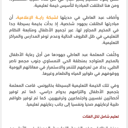
ومن هنا انطلقت المبادرة لتأسيس خيمة تعليمية.
وأضاف عبد العاطي في حديثها
لشبكة رايـــة الإعلامية
، أن
مبادرتها انطلقت بجهود شخصية، إذ بدأت بخيمة بسيطة جدا
في المخيم المجاور لها، عبر تجميع الأطفال ومتابعة النظام
التعليمي في ظل الظروف الحالية وعدم توفر المدارس والمراكز
التعليمية.
وكثّفت المعلمة عبد العاطي جهودها من أجل رعاية الأطفال
بالمخيم المتواجد بمنطقة الحي النمساوي جنوب مجمع ناصر
الطبي، بدلا من تعرضهم للتنمر والاستمرار في معاناتهم اليومية
ووقوفهم في طوابير المياه والطعام وغيرها.
وفي تلك الخيمة التعليمية البسيطة بخانيونس، قامت المعلمة
بتجميع الأطفال والتزامهم بدوام دراسي، كما تم توفير
أخصائيين نفسيين واجتماعيين وترفيهيين، كما تم توفير طواقم
طبية لرعايتهم صحيا ونفسيا إلى جانب رعايتهم تعليميا.
تعليم شامل لكل الفئات
ومنذ انطلاق هذه الخيمة التعليمية المميزة في الأول من