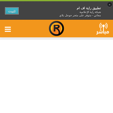
×
تطبيق راية اف ام
تثبيت
شبكة راية الإعلامية
مجاني - متوفر على متجر جوجل بلاي