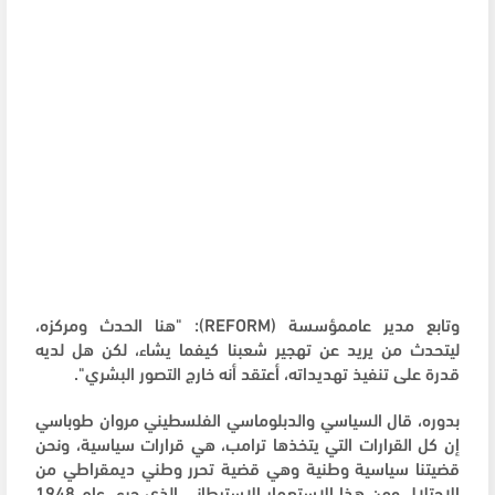
وتابع مدير عاممؤسسة (REFORM): "هنا الحدث ومركزه،
ليتحدث من يريد عن تهجير شعبنا كيفما يشاء، لكن هل لديه
قدرة على تنفيذ تهديداته، أعتقد أنه خارج التصور البشري".
بدوره، قال السياسي والدبلوماسي الفلسطيني مروان طوباسي
إن كل القرارات التي يتخذها ترامب، هي قرارات سياسية، ونحن
قضيتنا سياسية وطنية وهي قضية تحرر وطني ديمقراطي من
الاحتلال ومن هذا الاستعمار الاستيطاني الذي جرى عام 1948