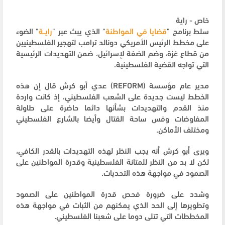
خاص - راية
سلط برنامج "
قضايا
في
المواطنة
" الذي يبث عبر "
رايــة
" الضوء
على مخطط الرئيس الأمريكي دونالد ترامب لتهجير الفلسطينيين
من قطاع غزة، وضم الضفة لإسرائيل، ضمن التهديدات الرئيسية
التي تواجه القضية الفلسطينية.
مدير عام مؤسسة (REFORM) عدي أبو كرش قال إن هذه
الخطط ليست جديدة على الشعب الفلسطيني، إذ كانت واردة
منذ القدم والتهديدات بشأنها دائما حاضرة على طاولة
المفاوضات وفس ساحة القتال وأيضا بالشارع الفلسطيني
ومختلف الأماكن.
ويرى أبو كرش أنه يجب النظر لهذه التهديدات بالقدر الكافي،
لكن لا بد من النظر للمتانة الفلسطينية وقدرة المواطنين على
الصمود في مواجهة هذه التحديات.
وشدد على ضرورة فحص قدرة المواطنين على الصمود
وتطويرها إلى الحد الذي يمكنهم من الثبات في مواجهة هذه
المخططات التي تتلى دوما على شعبنا الفلسطيني.