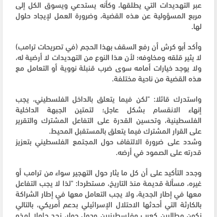
عبر التهديدات التي يطلقها، وكأنه يستدعي ويسوق الكل إلى
مربع المسؤولية عن هذه القضية، وضرورة العمل لإيجاد حلول
لها.
وأكد أبو كرش أن رفع السقف بهذا الحجم (في تصريحات ترامب)
لا يثير قلقه ومخاوفه؛ لأن هذا النوع من التهديدات لا أرضية له،
ولا يوجد خيارات أمامه سوى ضرب قنبلة نووية أو التعامل مع
هذه القضية من ناحية مختلفة.
واستدرك قائلا: "لكن فيما يتعلق بالداخل الفلسطيني، يجب
إنهاء الانقسام بشكل عاجل؛ لتمتين الجبهة الداخلية
الفلسطينية، وتحسين القدرة على التفاعل المشترك والتقرير
على القرار المشترك فيما يتعلق بالمستقبل المحيط.
وشدد على ضرورة الالتفاف حول المجتمع الفلسطيني بتعزيز
قدرته على الصمود في أرضه.
وجدد التأكيد على أن كل ما يثار حول التهجير سواء من ترامب أو
غيره، مسألة قديمة منذ التاريخ، مستطردا: "لذا لا يجب التفاعل
معها في إطار الجدية، ولا يجب التعامل معها في إطار الشراكة
بالكارثة التي أحدثها الاحتلال الإسرائيلي بدعم أمريكي، بالتالي
نكون مطالبين كعرب وفلسطينيين ودول جوار، نجد حلولا لهذه