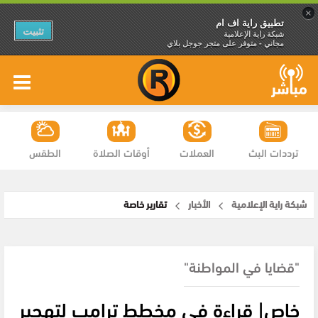
×
تطبيق راية اف ام
تثبيت
شبكة راية الإعلامية
مجاني - متوفر على متجر جوجل بلاي
ترددات البث
العملات
أوقات الصلاة
الطقس
شبكة راية الإعلامية
الأخبار
تقارير خاصة
"قضايا في المواطنة"
خاص| قراءة في مخطط ترامب لتهجير