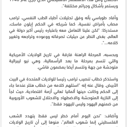
ويستمر بأشكال وجرائم مختلفة".
وأفاد طوباسي بأنه وفق تحليلات أطباء الطب النفسي، ترامب
مصاب بأمراض نفسية، كما شريكه في الحكم إيلون ماسك،
مستدركا: "لكن علينا التعامل معه باعتباره رئيس أكبر دولة في
العالم، بغض النظر عن حيثيات تصرفاته ووعوده وتراجعه وتغيير
كلامه...".
وبحسبه، المرحلة الراهنة فارقة في تاريخ الولايات الأمريكية
والتي تتسم بمرحلة ما بعد الرأسمالية، وهي نيو ليبرالية
متوحشة من جهة وتتسم أيضا بمضمون فاشي.
واستذكر خطاب تنصيب ترامب رئيسا للولايات المتحدة في البيت
الأبيض. وقال عنه إنه "استلهم كلامه من خطاب هتلر عندما جاء
إلى الحكم وكانت حينها ألمانيا تعاني أزمة اقتصادية، حيث لجأ
إلى النازية المتوحشة والاضطهاد والاحتلال للشعوب الأوروبية
من ضمنهم اليهود وليس لليهود فقط".
وأضاف: "نحن اليوم أمام خطر ليس فقط يتهدد الشعب
الفلسطيني إنما شعوب العالم"، منوها إلى أن تاريخ الولايات