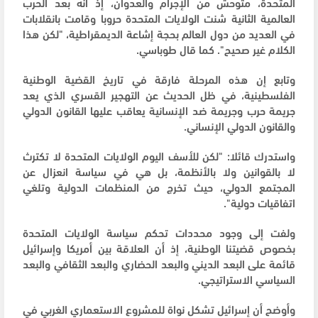
المتحدة، متوحش من الإجرام والعدوان، إذ أنه بعد الحرب
العالمية الثانية شنت الولايات المتحدة حروبا وقامت بانقلابات
في العديد من دول العالم بحجة إشاعة الديمقراطية، "لكن هذا
الكلام غير صحيح". كما قال طوباسي.
وتابع إن هذه المرحلة فارقة في تاريخ القضية الوطنية
الفلسطينية، في ظل الحديث عن التهجير القسري الذي يعد
جريمة حرب وجريمة ضد الإنسانية يعاقب عليها القانون الدولي
والقانون الدولي الإنساني.
واستدرك قائلا: "لكن للأسف اليوم الولايات المتحدة لا تكترث
لا بالقوانين ولا بالأنظمة، بل هي في سياسة انعزال عن
المجتمع الدولي، حيث تخرج من المنظمات الدولية وتلغي
اتفاقيات دولية".
ولفت إلى وجود محددات تحكم سياسة الولايات المتحدة
بخصوص قضيتنا الوطنية، إذ أن العلاقة بين أمريكا وإسرائيل
قائمة على البعد الديني والبعد الحضاري والبعد الثقافي والبعد
السياسي الاستراتيجي.
وأوضح أن إسرائيل تشكل نواة للمشروع الاستعماري الغربي في