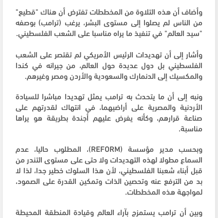
وأضاف أن هذه التلاوة من المخططات تفترض أن هناك "قطيع"
من الناس لم يصلوا إلى مستوى البشر، يرغب (ترامب) بوصفه
"سيد العالم" في تنفيذ ما يراه مناسبا على الشعب الفلسطيني.
وأشار إلى أن تهديدات الرئيس الأمريكي لم تقتصر على الشعب
الفلسطيني بل دول عديدة حول العالم، من جيرانه في كندا
والمكسيك إلى الدنمارك والسعودية والأردن ومصر وغيرهم.
ونبه إلى أن ما يتحدث به ترامب يمثل تهديدا مباشرا للسيادة
الأردنية والمصرية على أراضيهما، في انتهاك لقدرتهم على
صناعة قرارهم، وكأنه يفرض عليهم أجندة بطريقة هو يراها
مناسبة.
وبحسب مدير مؤسسة (REFORM)، المطلوب حاليا، عدم
السماع مطولا لهذه التهديدات ولا حتى على مستوى التندر من
قبل أبناء شعبنا الفلسطيني، لأن هذا السلوك خطير جدا، لذا لا
بد من الترفع عنه وتحصين الذات وتمكين القدرة على الصمود،
لمواجهة هذه المخططات.
وبين أن ترامب يستمزج بآراء العالم وقيادة المنطقة المحيطة