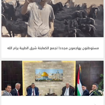
مستوطنون يهاجمون مجددا تجمع الكعابنة شرق الطيبة برام الله