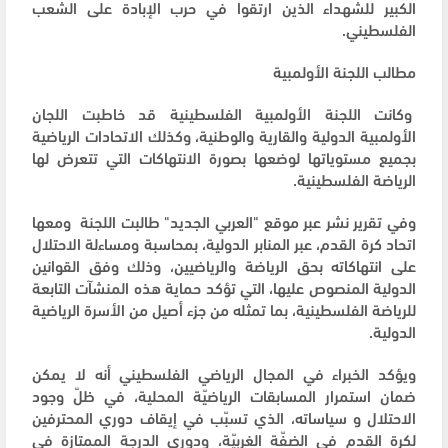
الكبير للشهداء الذين ارتقوا في حرب الإبادة على الشعب
الفلسطيني.
مطالب اللجنة الأولمبية
وكانت اللجنة الأولمبية الفلسطينية قد خاطبت اللجان
الأولمبية الدولية والقارية والوطنية، وكذلك الاتحادات الرياضية
بجميع مستوياتها لوضعها بصورة الانتهاكات التي تتعرض لها
الرياضة الفلسطينية.
وفي تقرير نشر عبر موقع "العربي الجديد" طالبت اللجنة ومعها
اتحاد كرة القدم، عبر المنابر الدولية، بمحاسبة ومساءلة الاحتلال
على انتهاكاته بحق الرياضة والرياضيين، وذلك وفق القوانين
الدولية المنصوص عليها، التي تؤكد حماية هذه المنشآت التابعة
للرياضة الفلسطينية، بما تمثله من جزء أصيل من الأسرة الرياضية
الدولية.
ويؤكد الخبراء في المجال الرياضي الفلسطيني أنه لا يمكن
ضمان استمرار المسابقات الرياضيّة المحلية، في ظلّ وجود
الاحتلال و سياساته، الذي تسبّب في إيقاف دوري المحترفين
لكرة القدم في الضفّة الغربيّة، ودوري الدرجة الممتازة في