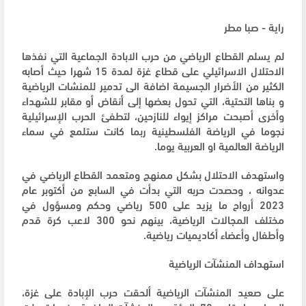
راية - صبا مطر
لم يسلم القطاع الرياضي من حرب الابادة الجماعية التي نفذها
الاحتلال الاسرائيلي على قطاع غزة لمدة 15 شهرا حيث أصابه
الكثير من الأضرار الجسيمة اضافة الى تدمير للمنشات الرياضية
و بناها التحتية، التي تحول بعضها إلى أنقاض أو مقابر للشهداء
وأخرى أصبحت مراكز إيواء للنازحين، لتطفئ الحرب الإسرائيلية
نجوما في الرياضة الفلسطينية ربما كانت ستلمع في سماء
الرياضة العالمية او العربية يوما.
واستهدف الاحتلال بشكل ممنهج ومتعمد القطاع الرياضي في
عدوانه ، وحصدت حربه التي بدأت في السابع من أكتوبر عام
2023 أرواح ما يزيد على 500 رياضي وحكم ومسؤول في
مختلف المجالات الرياضية، بينهم نحو 300 لاعب كرة قدم
وأطفال وأعضاء أكاديميات رياضية.
استهداف المنشآت الرياضية
على صعيد المنشآت الرياضية ألحقت حرب الإبادة على غزة،