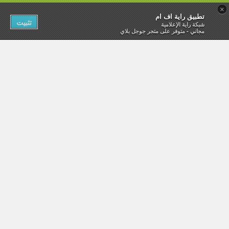
×
تطبيق راية اف ام
تثبيت
شبكة راية الإعلامية
مجاني - متوفر على متجر جوجل بلاي