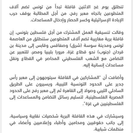
تنطلق يوم غدٍ الاثنين قافلة تبدأ من تونس تضم آلاف
المتطوعين باتجاه معبر رفح، من أجل المطالبة بوقف حرب
الإبادة الإسرائيلية وكسر الحصار وإدخال المساعدات.
وقالت تنسيقية العمل المشترك من أجل فلسطين بتونس، إن
قافلة برية مغاربية تضم آلاف المتطوعين ستنطلق من العاصمة
تونس ومدينة سوسة (شرق) وصفاقس وقابس إلى مدينة بن
قردان (جنوب) نحو قطاع غزة، مرورا بليبيا ومصر، للتعبير عن
التضامن مع الشعب الفلسطيني المحاصر في القطاع ونقل
مساعدات إنسانية إليه.
وأضافت أن "المشاركين في القافلة سيتوجهون إلى معبر رأس
جدير على الحدود التونسية الليبية، ويسيرون على الطريق
الساحلي الليبي وصولا إلى القاهرة ثم إلى معبر رفح على الحدود
المصرية الفلسطينية، لتسليم رسائل التضامن والمساعدات إلى
الفلسطينيين في غزة".
وسيشارك في هذه القافلة البرية شخصيات نقابية وسياسية،
إلى جانب حقوقيين ومحامين وأطباء وإعلاميين وأعضاء في
منظمات شبابية.