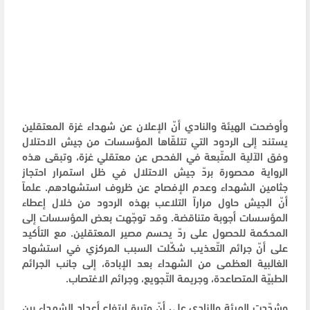
وأوضحت الهيئة والنادي أنّ الإعلان عن شهداء غزة المعتقلين
يستند إلى الردود التي تتلقّاها المؤسسات من جيش الاحتلال
وفق الآلية المتّبعة في الفحص عن معتقلي غزة، وتبقى هذه
الرواية محصورة بردّ جيش الاحتلال في ظل استمرار احتجاز
جثامين الشهداء وعدم الإفصاح عن ظروف استشهادهم. علماً
أنّ الجيش حاول مراراً التلاعب بهذه الردود من خلال إعطاء
المؤسسات أجوبة متناقضة. وقد توجّهت بعض المؤسسات إلى
المحكمة للحصول على ردّ يحسم مصير المعتقلين. مع التأكيد
على أنّ جرائم التّعذيب شكّلت السبب المركزي في استشهاد
الغالبية العظمى من الشهداء بعد الإبادة، إلى جانب الجرائم
الطبيّة المتصاعدة، وجريمة التّجويع، وجرائم الاغتصاب.
وشدّدت الهيئة والنادي على أنّ وتيرة ارتفاع أعداد الشهداء بين