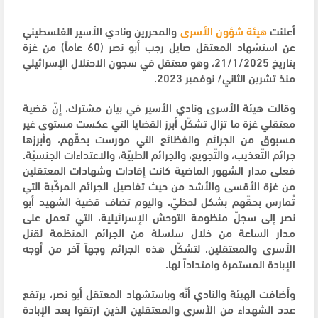
أعلنت
هيئة شؤون الأسرى
والمحررين ونادي الأسير الفلسطيني
عن استشهاد المعتقل صايل رجب أبو نصر (60 عاماً) من غزة
بتاريخ 21/1/2025، وهو معتقل في سجون الاحتلال الإسرائيلي
منذ تشرين الثاني/ نوفمبر 2023.
وقالت هيئة الأسرى ونادي الأسير في بيان مشترك، إنّ قضية
معتقلي غزة ما تزال تشكّل أبرز القضايا التي عكست مستوى غير
مسبوق من الجرائم والفظائع التي مورست بحقّهم، وأبرزها
جرائم التّعذيب، والتّجويع، والجرائم الطبيّة، والاعتداءات الجنسيّة.
فعلى مدار الشهور الماضية كانت إفادات وشهادات المعتقلين
من غزة الأقسى والأشد من حيث تفاصيل الجرائم المركّبة التي
تُمارس بحقّهم بشكل لحظيّ. واليوم تضاف قضية الشهيد أبو
نصر إلى سجلّ منظومة التوحش الإسرائيلية، التي تعمل على
مدار الساعة من خلال سلسلة من الجرائم المنظمة لقتل
الأسرى والمعتقلين، لتشكّل هذه الجرائم وجهاً آخر من أوجه
الإبادة المستمرة وامتداداً لها.
وأضافت الهيئة والنادي أنّه وباستشهاد المعتقل أبو نصر، يرتفع
عدد الشهداء من الأسرى والمعتقلين الذين ارتقوا بعد الإبادة