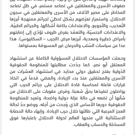
صفوف الأسرى والمعتقلين في تصاعد مستمر، في ظل تصاعد
المخاطر على مصير الآلاف من الأسرى والمعتقلين في سجون
الاحتلال، واستمرار تعرّضهم بشكل لحظيّ لجرائم ممنهجة أبرزها
التّعذيب، والتّجويع، والاعتداءات بكافة أشكالها، والجرائم الطبيّة،
والاعتداءات الجنسيّة، والتعمّد بفرض ظروف تؤدّي إلى إصابتهم
بأمراض خطيرة ومعدية، أبرزها مرض (الجرب – السكابيوس)، هذا
عدا عن سياسات السّلب والحرمان غير المسبوقة بمستواها.
وحملت المؤسسات الاحتلال المسؤولية الكاملة عن استشهاد
المعتقل أبو نصر، كما جدّدت مطالبتها للمنظومة الحقوقية
الدّولية بفتح تحقيق دولي محايد في استشهاد العشرات من
الأسرى والمعتقلين منذ بدء الإبادة، والمضي قدماً في اتخاذ
قرارات فاعلة لمحاسبة قادة الاحتلال على جرائم الحرب التي
يواصلون تنفيذها بحقّ شعبنا، وفرض عقوبات على الاحتلال من
شأنها أن تضعه في حالة عزلة دولية واضحة، وتعيد للمنظومة
الحقوقية دورها الأساس الذي وُجدت من أجله، ووضع حدّ لحالة
العجز المرعبة التي طالتها خلال حرب الإبادة، وإنهاء حالة الحصانة
الاستثنائية التي منحها العالم لدولة الاحتلال باعتبارها فوق
المساءلة والحساب والعقاب.