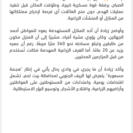
الصباح، برفقة قوة عسكرية كبيرة، وطوّقت المكان قبل تنفيذ
عمليات الهدم، دون منح العائلات أي فرصة لإخراج ممتلكاتها
من المنازل أو المنشآت الزراعية.
وأوضح زيادة أن أحد المنازل المستهدفة يعود للمواطن أحمد
الجهالين، وكان يؤوي عشرة أفراد، مشيرًا إلى أن المنزل مكون
من طابقين وتبلغ مساحته نحو 360 مترًا مربعًا، رغم أن عمره
يزيد عن 20 عامًا. أما الغرف الزراعية المهدمة فكانت تُستخدم
من قبل المزارعين المحليين.
وأكد زيادة أن ما يجري في وادي رحال يأتي في إطار "هجمة
مسعورة" يتعرض لها الريف الجنوبي لمحافظة بيت لحم، تشمل
اقتحامات يومية، واعتداءات من المستوطنين على المواطنين
وأراضيهم الزراعية، واقتلاع الأشجار، وتوسيع البؤر الاستيطانية.