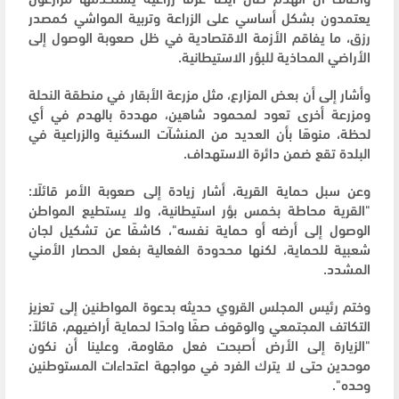
يعتمدون بشكل أساسي على الزراعة وتربية المواشي كمصدر
رزق، ما يفاقم الأزمة الاقتصادية في ظل صعوبة الوصول إلى
الأراضي المحاذية للبؤر الاستيطانية.
وأشار إلى أن بعض المزارع، مثل مزرعة الأبقار في منطقة النحلة
ومزرعة أخرى تعود لمحمود شاهين، مهددة بالهدم في أي
لحظة، منوهًا بأن العديد من المنشآت السكنية والزراعية في
البلدة تقع ضمن دائرة الاستهداف.
وعن سبل حماية القرية، أشار زيادة إلى صعوبة الأمر قائلًا:
"القرية محاطة بخمس بؤر استيطانية، ولا يستطيع المواطن
الوصول إلى أرضه أو حماية نفسه"، كاشفًا عن تشكيل لجان
شعبية للحماية، لكنها محدودة الفعالية بفعل الحصار الأمني
المشدد.
وختم رئيس المجلس القروي حديثه بدعوة المواطنين إلى تعزيز
التكاتف المجتمعي والوقوف صفًا واحدًا لحماية أراضيهم، قائلاً:
"الزيارة إلى الأرض أصبحت فعل مقاومة، وعلينا أن نكون
موحدين حتى لا يترك الفرد في مواجهة اعتداءات المستوطنين
وحده".