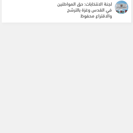
لجنة الانتخابات: حق المواطنين
في القدس وغزة بالترشح
والاقتراع محفوظ