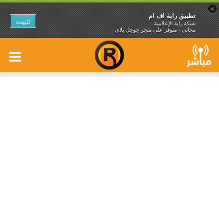
×
تطبيق راية اف ام
تثبيت
شبكة راية الإعلامية
مجاني - متوفر على متجر جوجل بلاي