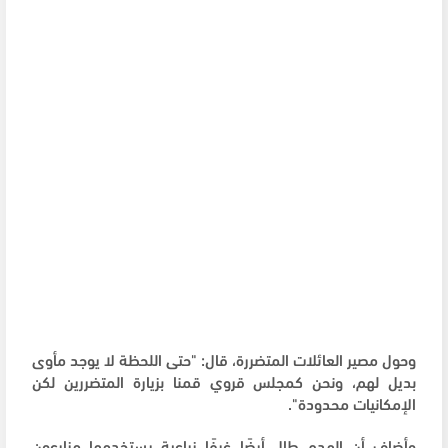
وحول مصير العائلات المتضررة، قال: "حتى اللحظة لا يوجد مأوى
بديل لهم، ونحن كمجلس قروي قمنا بزيارة المتضررين لكن
الإمكانيات محدودة".
وأضاف أن الهدم طال أيضًا غرفًا زراعية يستخدمها مزارعون