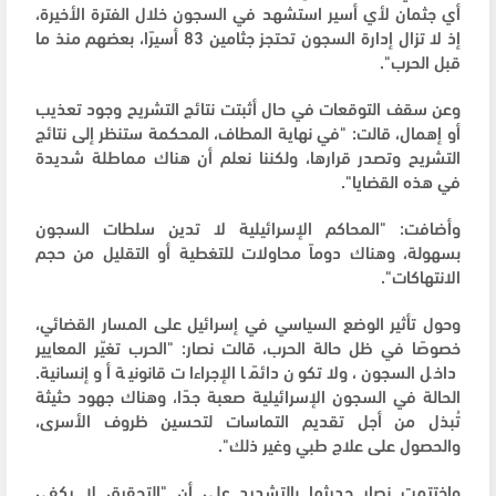
أي جثمان لأي أسير استشهد في السجون خلال الفترة الأخيرة،
إذ لا تزال إدارة السجون تحتجز جثامين 83 أسيرًا، بعضهم منذ ما
قبل الحرب".
وعن سقف التوقعات في حال أثبتت نتائج التشريح وجود تعذيب
أو إهمال، قالت: "في نهاية المطاف، المحكمة ستنظر إلى نتائج
التشريح وتصدر قرارها، ولكننا نعلم أن هناك مماطلة شديدة
في هذه القضايا".
وأضافت: "المحاكم الإسرائيلية لا تدين سلطات السجون
بسهولة، وهناك دوماً محاولات للتغطية أو التقليل من حجم
الانتهاكات".
وحول تأثير الوضع السياسي في إسرائيل على المسار القضائي،
خصوصًا في ظل حالة الحرب، قالت نصار: "الحرب تغيّر المعايير
داخل السجون، ولا تكون دائمًا الإجراءات قانونية أو إنسانية.
الحالة في السجون الإسرائيلية صعبة جدًا، وهناك جهود حثيثة
تُبذل من أجل تقديم التماسات لتحسين ظروف الأسرى،
والحصول على علاج طبي وغير ذلك".
واختتمت نصار حديثها بالتشديد على أن "التحقيق لا يكفي