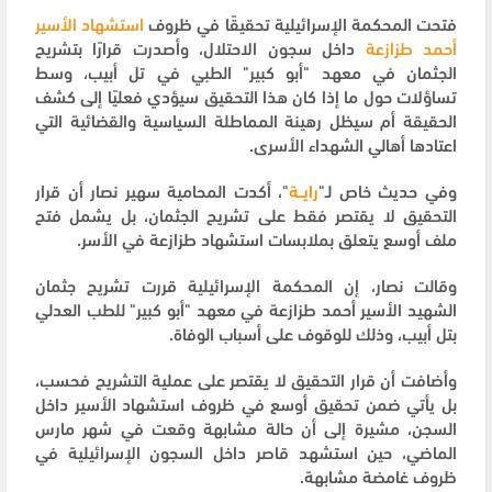
فتحت المحكمة الإسرائيلية تحقيقًا في ظروف
استشهاد الأسير
أحمد طزازعة
داخل سجون الاحتلال، وأصدرت قرارًا بتشريح
الجثمان في معهد "أبو كبير" الطبي في تل أبيب، وسط
تساؤلات حول ما إذا كان هذا التحقيق سيؤدي فعليًا إلى كشف
الحقيقة أم سيظل رهينة المماطلة السياسية والقضائية التي
اعتادها أهالي الشهداء الأسرى.
وفي حديث خاص لـ"
رايــة
"، أكدت المحامية سهير نصار أن قرار
التحقيق لا يقتصر فقط على تشريح الجثمان، بل يشمل فتح
ملف أوسع يتعلق بملابسات استشهاد طزازعة في الأسر.
وقالت نصار، إن المحكمة الإسرائيلية قررت تشريح جثمان
الشهيد الأسير أحمد طزازعة في معهد "أبو كبير" للطب العدلي
بتل أبيب، وذلك للوقوف على أسباب الوفاة.
وأضافت أن قرار التحقيق لا يقتصر على عملية التشريح فحسب،
بل يأتي ضمن تحقيق أوسع في ظروف استشهاد الأسير داخل
السجن، مشيرة إلى أن حالة مشابهة وقعت في شهر مارس
الماضي، حين استشهد قاصر داخل السجون الإسرائيلية في
ظروف غامضة مشابهة.