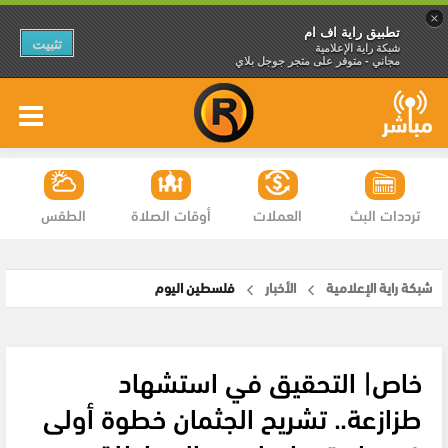
×
تطبيق راية اف ام
تثبيت
شبكة راية الإعلامية
مجاني - متوفر على متجر جوجل بلاي
ترددات البث
العملات
أوقات الصلاة
الطقس
شبكة راية الإعلامية
الأخبار
فلسطين اليوم
خاص| التحقيق في استشهاد
طزازعة.. تشريح الجثمان خطوة أولى