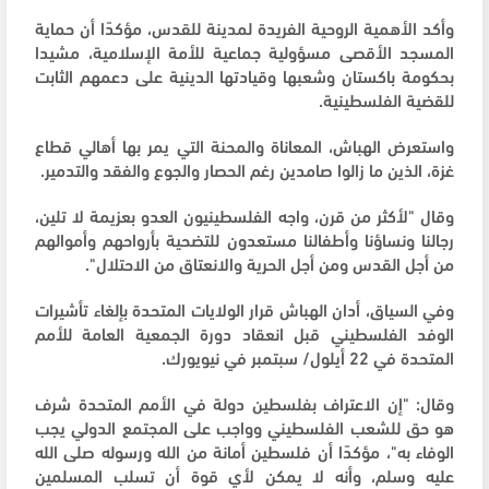
وأكد الأهمية الروحية الفريدة لمدينة للقدس، مؤكدًا أن حماية
المسجد الأقصى مسؤولية جماعية للأمة الإسلامية، مشيدا
بحكومة باكستان وشعبها وقيادتها الدينية على دعمهم الثابت
للقضية الفلسطينية.
واستعرض الهباش، المعاناة والمحنة التي يمر بها أهالي قطاع
غزة، الذين ما زالوا صامدين رغم الحصار والجوع والفقد والتدمير.
وقال "لأكثر من قرن، واجه الفلسطينيون العدو بعزيمة لا تلين،
رجالنا ونساؤنا وأطفالنا مستعدون للتضحية بأرواحهم وأموالهم
من أجل القدس ومن أجل الحرية والانعتاق من الاحتلال".
وفي السياق، أدان الهباش قرار الولايات المتحدة بإلغاء تأشيرات
الوفد الفلسطيني قبل انعقاد دورة الجمعية العامة للأمم
المتحدة في 22 أيلول/ سبتمبر في نيويورك.
وقال: "إن الاعتراف بفلسطين دولة في الأمم المتحدة شرف
هو حق للشعب الفلسطيني وواجب على المجتمع الدولي يجب
الوفاء به"، مؤكدًا أن فلسطين أمانة من الله ورسوله صلى الله
عليه وسلم، وأنه لا يمكن لأي قوة أن تسلب المسلمين