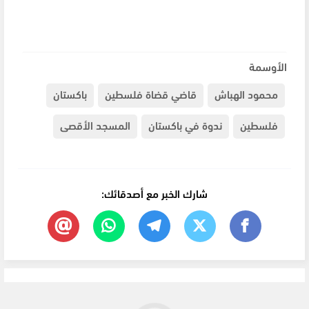
الأوسمة
محمود الهباش
قاضي قضاة فلسطين
باكستان
فلسطين
ندوة في باكستان
المسجد الأقصى
شارك الخبر مع أصدقائك: