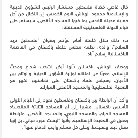
قال قاضي قضاة فلسطين مستشار الرئيس للشؤون الدينية
والإسلامية محمود الهباش، اليوم الخميس، إن النضال من أجل
حماية مدينة القدس بما فيها المسجد الأقصى، سيستمر حتى
قيام الدولة الفلسطينية المستقلة.
جاء ذلك خلال كلمته أمام مؤتمر بعنوان "فلسطين تريد
السلام"، والذي نظمه مجلس علماء باكستان في العاصمة
الباكستانية إسلام آباد.
ووصف الهباش، باكستان بأنها أرض لشعب شجاعٍ ومحبٍّ
للإسلام، معربًا عن امتنانه لوزارة الشؤون الدينية والوئام بين
الأديان، ومجلس علماء باكستان، على تضامنهم الكبير مع
القضية الفلسطينية والمسجد الأقصى المبارك.
وأكد أن الرابطة بين باكستان وفلسطين تعود إلى الأيام الأولى
لتأسيس باكستان، مشيرًا إلى أن المساجد الثلاثة المقدسة:
المسجد الحرام، والمسجد النبوي، والمسجد الأقصى، مترابطة
بعمق في العقيدة الإسلامية، وأنها "ليست مجرد مباني، بل إنها
تمثل ديننا وعقيدتنا، وعلى كل مسلم واجب الدفاع عنها".