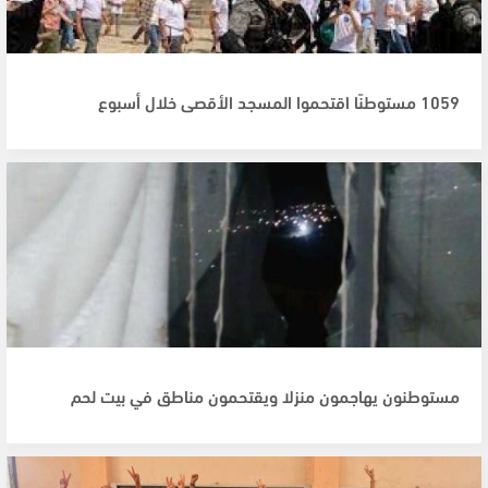
1059 مستوطنًا اقتحموا المسجد الأقصى خلال أسبوع
مستوطنون يهاجمون منزلا ويقتحمون مناطق في بيت لحم