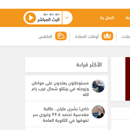
عة
اتصل بنا
البث المباشر
لات
أوقات الصلاة
الطقس
الأكثر قراءة
مستوطنون يعتدون على مواطن
وزوجته في بيتللو شمال غرب رام
الله
خاص| بشرى عليان.. طالبة
مقدسية تحصد 99.6 وتروي سر
تفوقها في الثانوية العامة