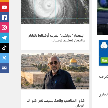
الإعصار "دولفين" يضرب أوكيناوا باليابان
والصين تستعد لوصوله
إثر تعرضه
الجاري
خذوا المناصب والمكاسِب... لكن خلوا لنا
الوطن