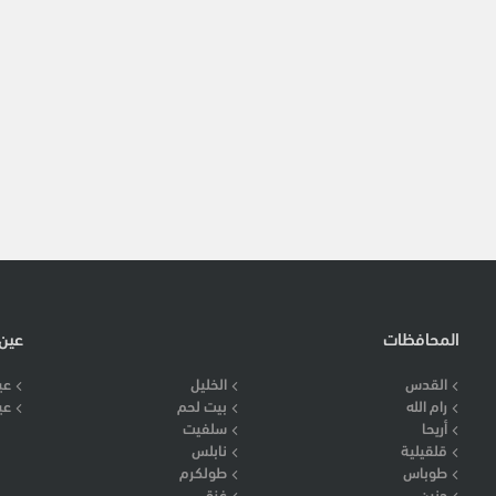
المحافظات
عين
القدس
الخليل
عي
رام الله
بيت لحم
عي
أريحا
سلفيت
قلقيلية
نابلس
طوباس
طولكرم
جنين
غزة