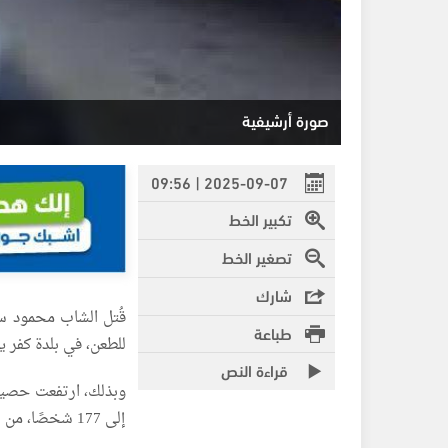
صورة أرشيفية
2025-09-07 | 09:56
تكبير الخط
تصغير الخط
شارك
طباعة
للطعن، في بلدة كفر يا
قراءة النص
وبذلك، ارتفعت حصيل
إلى 177 شخصًا، من ضمنهم 18 امرأة.