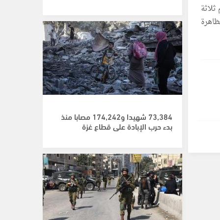
لاثين، بينهم ثلاثة
لظاهرة
73,384 شهيدا و174,242 مصابا منذ
بدء حرب الإبادة على قطاع غزة