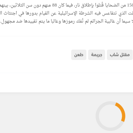
وتُظهر المعطيات أن 150 من الضحايا قُتلوا بإطلاق نار، فيما كان 88 منهم دون سن الث
، في الوقت الذي تتقاعس فيه الشرطة الإسرائيلية عن القيام بدورها في اجتثاث ا
 سيما أن غالبية الجرائم لم تُفك رموزها وغالبا ما يتم تقييدها ضد مجهول.
مقتل شاب
جريمة
طعن