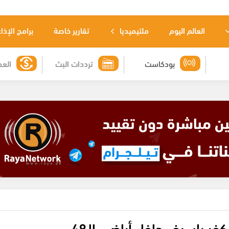
العالم اليوم
ملتيميديا
تقارير خاصة
برامج الإذا
بودكاست
ترددات البث
العم
ياسيف داخل أراضي الـ48