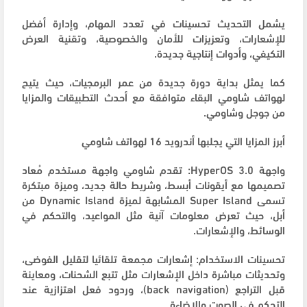
يشمل التحديث تحسينات في تعدد المهام، وإدارة أفضل
للإشعارات، وتعزيزات للأمان والخصوصية، وتقنية العرض
التكيفي، وأدوات إنتاجية جديدة.
كما يمثل بداية دورة جديدة من عمر البرمجيات، حيث يتيح
لهواتف شاومي البقاء متوافقة مع أحدث التطبيقات والمزايا
من جوجل وشاومي.
أبرز المزايا التي يجلبها أندرويد 16 لهواتف شاومي
واجهة HyperOS 3.0: تقدم شاومي واجهة مستخدم مُعاد
تصميمها مع أيقونات أبسط، وشريط حالة جديد، وميزة مبتكرة
تسمى Super Island المشابهة لميزة Dynamic Island من
أبل، حيث تعرض معلومات آنية مثل المواعيد، والتحكم في
الوسائط، والإشعارات.
تحسينات الاستخدام: إشعارات مجمعة تلقائيا لتقليل الفوضى،
وتحديثات مباشرة داخل الإشعارات مثل تتبع الشحنات، ومعاينة
قبل التراجع (back navigation)، وردود فعل اهتزازية عند
التحكم في الصوت والإضاءة.