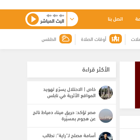
عة
اتصل بنا
البث المباشر
لات
أوقات الصلاة
الطقس
الأكثر قراءة
خاص | الاحتلال يسرّع تهويد
المواقع الأثرية في نابلس
مصر تؤكد: حريق ميناء دمياط ناتج
عن هجوم بمسيّرة
أسامة مصلح لـ”راية”: نطالب