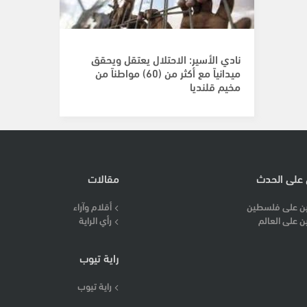
نادي الأسير: الاحتلال يعتقل ويحقق
ميدانياً مع أكثر من (60) مواطناً من
مخيم قلنديا
 على الحدث
مقالات
ن على فلسطين
أقلام وآراء
ن على العالم
رأي الراية
راية تيوب
راية تيوب