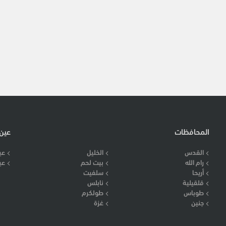
المحافظات
عين
القدس
الخليل
عي
رام الله
بيت لحم
عي
أريحا
سلفيت
قلقيلية
نابلس
طوباس
طولكرم
جنين
غزة