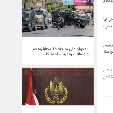
إعلام
ض لها
جويع،
يليين
العدوان على قلنديا: 16 مصابا وهدم
واصلة
واعتقالات وتخريب للممتلكات
إنشاء
 التي