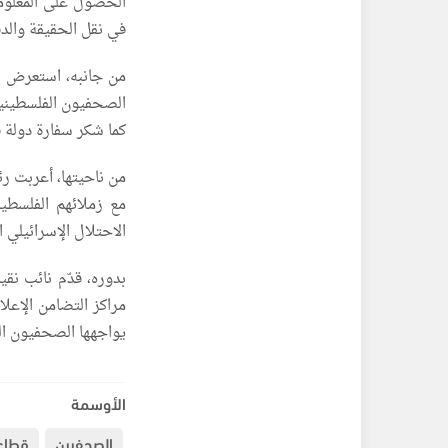
الحصول على المعلوما
في نقل الحقيقة والدفا
من جانبه، استعرض نق
الصحفيون الفلسطينيو
كما شكر سفارة دولة 
من ناحيتها، أعربت ر
مع زملائهم الفلسطي
الاحتلال الإسرائيلي 
بدوره، قدّم نائب ن
مراكز التضامن الإعل
يواجهها الصحفيون الف
الأوسمة
الصحفيين
قطاع