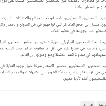
ت من مصادرها الحقيقية عبر الصحفيين الفلسطينيين، مشددًا على دور ال
ع عن القضايا العادلة.
يب الصحفيين الفلسطينيين ناصر أبو بكر الجرائم والانتهاكات التي يتعر
ن، مشيرًا إلى حجم المخاطر التي تواجههم في ظل العدوان والحصار والت
فلسطين على جهودها في تنظيم اللقاء.
ئيسة اتحاد الصحفيين البرازيلي سميرة كاسترو، عن تضامن الصحفيين البراز
نيين، وخاصة في قطاع غزة في ظل ما يعانونه جراء حرب الإبادة وم
استهدافهم في محاولة لكتم الحقيقة ومنع وصولها إلى العالم.
قيب الصحفيين الفلسطينيين تحسين الأسطل شرحًا حول جهود النقابة في 
امي في غزة وخان يونس، مسلطًا الضوء على الانتهاكات والجرائم الخطيرة
لسطينيون أثناء تأدية عملهم.
 غزة
البرازيل