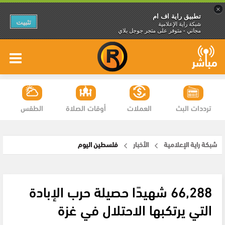
×
تطبيق راية اف ام
تثبيت
شبكة راية الإعلامية
مجاني - متوفر على متجر جوجل بلاي
ترددات البث
العملات
أوقات الصلاة
الطقس
شبكة راية الإعلامية
الأخبار
فلسطين اليوم
66,288 شهيدًا حصيلة حرب الإبادة
التي يرتكبها الاحتلال في غزة