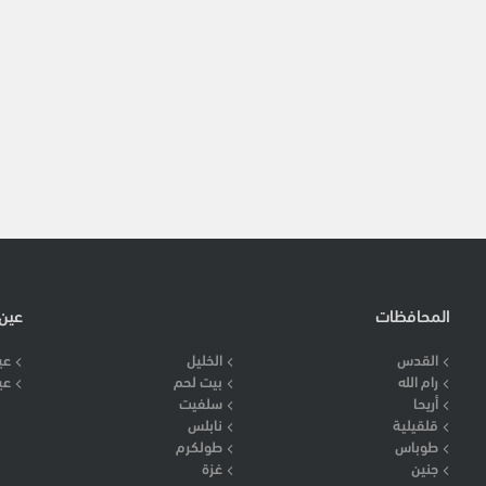
المحافظات
عين
القدس
الخليل
عي
رام الله
بيت لحم
عي
أريحا
سلفيت
قلقيلية
نابلس
طوباس
طولكرم
جنين
غزة