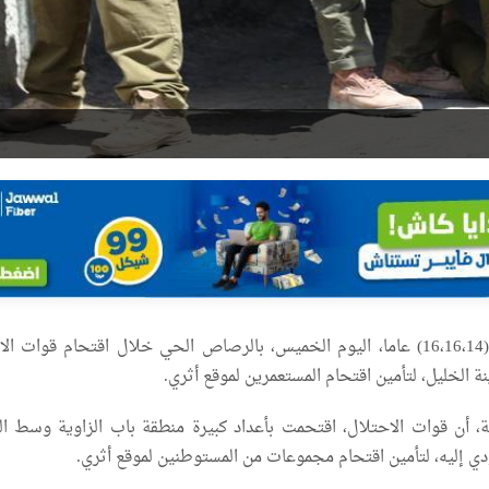
أصيب ثلاثة أطفال (16،16،14) عاما، اليوم الخميس، بالرصاص الحي خلال اقتحام قوات ا
 الخليل، لتأمين اقتحام المستعمرين لموقع أثري.
 أن قوات الاحتلال، اقتحمت بأعداد كبيرة منطقة باب الزاوية وسط الم
دي إليه، لتأمين اقتحام مجموعات من المستوطنين لموقع أثري.