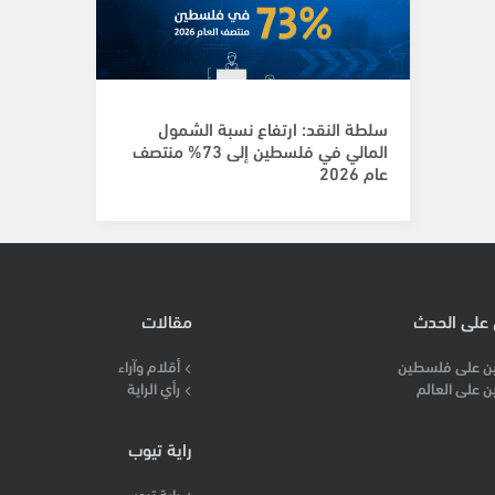
سلطة النقد: ارتفاع نسبة الشمول
المالي في فلسطين إلى 73% منتصف
عام 2026
 على الحدث
مقالات
ن على فلسطين
أقلام وآراء
ن على العالم
رأي الراية
راية تيوب
راية تيوب