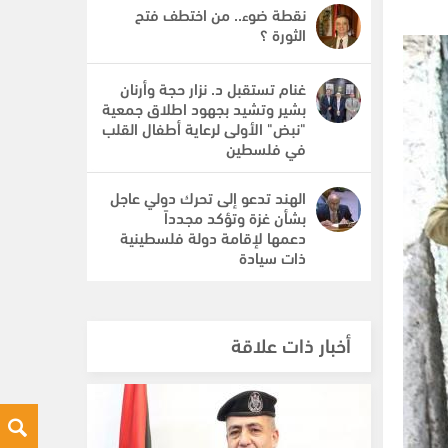
نقطة ضوء.. من اختطف فتح
الثورة ؟
غنام تستقبل د. نزار حجة وأرنان
بشير وتشيد بجهود اطلاق جمعية
"نبض" الأولى لرعاية أطفال القلب
في فلسطين
الهند تدعو إلى تحرك دولي عاجل
بشأن غزة وتؤكد مجدداً
دعمها لإقامة دولة فلسطينية
ذات سيادة
أخبار ذات علاقة