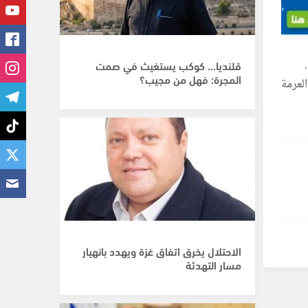
.
قلنديا... كوكب يستغيث في صمت
المجرة: فهل من مجيب؟
لعرمة
الاحتلال يخرق اتفاق غزة ويهدد بانهيار
مسار التهدئة