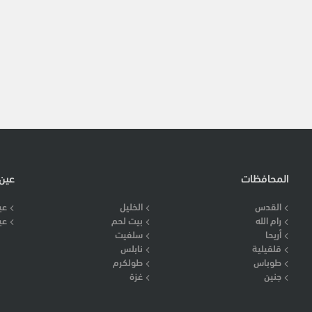
المحافظات
عين
القدس
الخليل
عي
رام الله
بيت لحم
عي
أريحا
سلفيت
قلقيلية
نابلس
طوباس
طولكرم
جنين
غزة