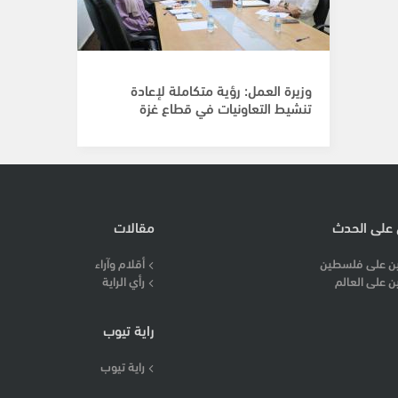
وزيرة العمل: رؤية متكاملة لإعادة
تنشيط التعاونيات في قطاع غزة
 على الحدث
مقالات
ن على فلسطين
أقلام وآراء
ن على العالم
رأي الراية
راية تيوب
راية تيوب