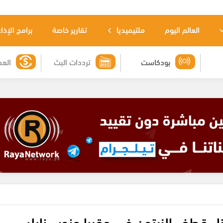
العالم اليوم
ملتيميديا
تقارير خاصة
برامج الإذا
بودكاست
ترددات البث
العم
اء قطف الزيتون في عقربا جنوب نابلس