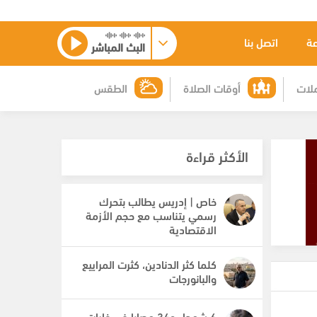
عة
اتصل بنا
البث المباشر
لات
أوقات الصلاة
الطقس
الأكثر قراءة
خاص | إدريس يطالب بتحرك
رسمي يتناسب مع حجم الأزمة
الاقتصادية
كلما كثر الدنادين، كثرت المراييع
والبانورجات
6 شهداء و34 مصابا في غارات