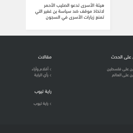
هيئة الأسرى تدعو الصليب الأحمر
لاتخاذ موقف ضد سياسة بن غفير التي
تمنع زيارات الأسرى في السجون
 على الحدث
مقالات
ن على فلسطين
أقلام وآراء
ن على العالم
رأي الراية
راية تيوب
راية تيوب