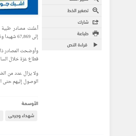
تصغير الخط
شارك
أعلنت مصادر طبية ف
طباعة
إلى 67,869 شهيدا و170,105 مصابين، منذ الســــابع من تشـــرين الأول/ أكتوبر 2023.
قراءة النص
قطاع غزة خلال الساعات الـ24 
ولا يزال عدد من الض
الوصول إليهم حتى ال
الأوسمة
شهداء وجرحى
ق