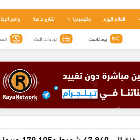
العالم اليوم
ملتيميديا
تقارير خاصة
برامج الإذا
بودكاست
ترددات البث
العم
و170,105 جريحا