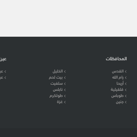
المحافظات
عين
القدس
الخليل
عي
رام الله
بيت لحم
عي
أريحا
سلفيت
قلقيلية
نابلس
طوباس
طولكرم
جنين
غزة