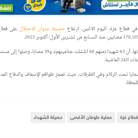
ي قطاع غزة، اليوم الاثنين، ارتفاع
حصيلة عدوان الاحتلال
على قطاع
وأوضحت المصادر ذاتها، أن 63 شهيدا (منهم 60 انتُشلت جثامينهم)، و39 مصابا،
الماضية.
حايا تحت الركام وفي الطرقات، حيث تعجز طواقم الإسعاف والدفاع المد
لحظة.
طاع غزة
عملية طوفان الأقصى
حصيلة الشهداء