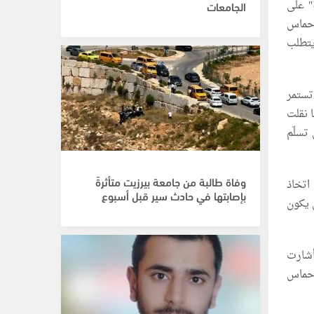
" على
الجامعات
 حماس
يتطلب
 تستمر
ا نقلت
 تسلّم
وفاة طالبة من جامعة بيرزيت متأثرةً
اتخاذ
بإصابتها في حادث سير قبل أسبوع
 يكون
أشارت
 حماس