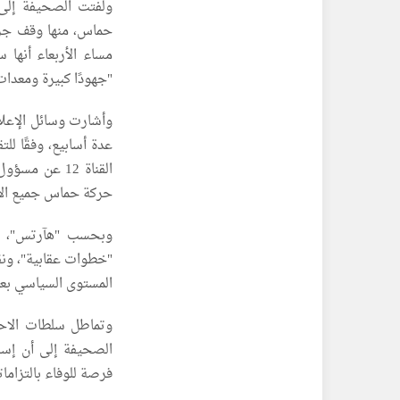
ولفتت الصحيفة إلى 
حماس، منها وقف جزئ
مساء الأربعاء أنها
"جهودًا كبيرة ومعدا
وأشارت وسائل الإعلام
عدة أسابيع، وفقًا لل
القناة 12 عن
حركة حماس جميع الأس
وبحسب "هآرتس"، أبد
"خطوات عقابية"، ونق
المستوى السياسي بعد 7 أكتوبر قد أدرك أنّ هذا ما ينبغي ف
وتماطل سلطات الاحت
الصحيفة إلى أن إسرا
فرصة للوفاء بالتزاماته