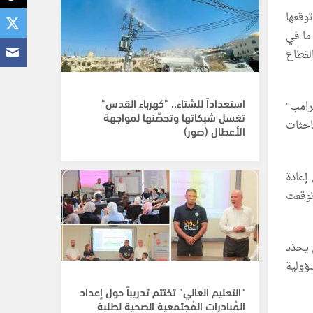
وقعها
ما في
لقطاع
استعداداً للشتاء.. "كهرباء القدس"
ترامب"
تغسل شبكاتها وتحصّنها لمواجهة
احثات
الأعطال (صور)
إعادة
 توقعت
يحدّد
ؤولية
"التعليم العالي" تختتم تدريباً حول إعداد
المُبادرات المُجتمعية الصحية لطلبة