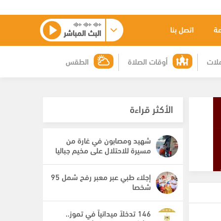
عة
اتصل بنا
البث المباشر
لات
أوقات الصلاة
الطقس
الأكثر قراءة
شهيد ومصابون في غارة من
مسيرة للاحتلال على مخيم جباليا
إجلاء طبي عبر معبر رفح شمل 95
شخصا
146 تدخلاً ميدانياً في تموز..