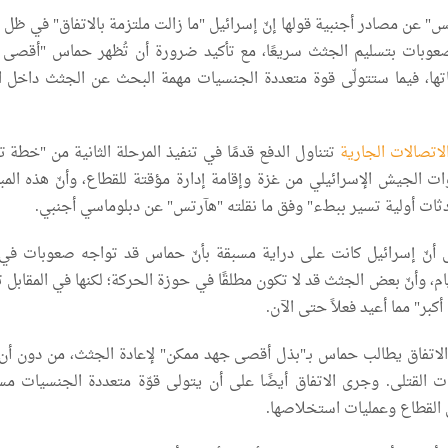
 عن مصادر أجنبية قولها إنّ إسرائيل "ما زالت ملتزمة بالاتفاق" في ظل ت
بات بتسليم الجثث سريعًا، مع تأكيد ضرورة أن تُظهر حماس "أقصى 
ماتها، فيما ستتولّى قوة متعددة الجنسيات مهمة البحث عن الجثث داخل ا
لاتصالات الجارية
تتناول الدفع قدمًا في تنفيذ المرحلة الثانية من "خطة 
ات الجيش الإسرائيلي من غزة وإقامة إدارة مؤقتة للقطاع، وأنّ هذه المب
ادثات أولية تسير ببطء" وفق ما نقلته "هآرتس" عن دبلوماسي أجنبي.
أنّ إسرائيل كانت على دراية مسبقة بأنّ حماس قد تواجه صعوبات في 
م، وأنّ بعض الجثث قد لا تكون مطلقًا في حوزة الحركة؛ لكنها في المقابل
أكبر" مما أعيد فعلاً حتى الآن.
لاتفاق يطالب حماس بـ"بذل أقصى جهد ممكن" لإعادة الجثث، من دون أن 
يات القتلى. وجرى الاتفاق أيضًا على أن يتولى قوّة متعددة الجنسيات مس
القطاع وعمليات استخلاصها.