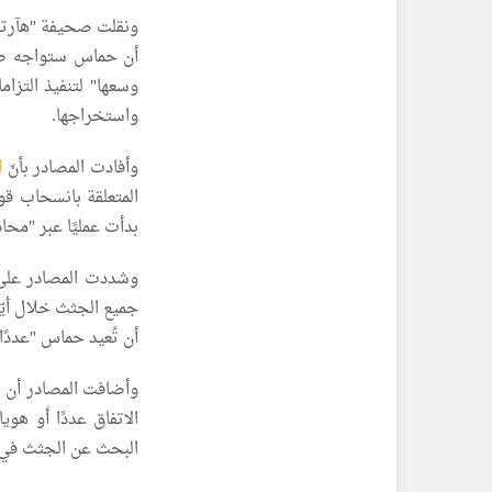
ونقلت صحيفة "هآرتس"
أن حماس ستواجه صعو
وسعها" لتنفيذ التزا
واستخراجها.
وأفادت المصادر بأنّ
ا
المتعلقة بانسحاب قو
بدأت عمليًا عبر "مح
وشددت المصادر على 
جميع الجثث خلال أيّا
أن تُعيد حماس "عددًا 
وأضافت المصادر أن ا
الاتفاق عددًا أو هو
البحث عن الجثث في 