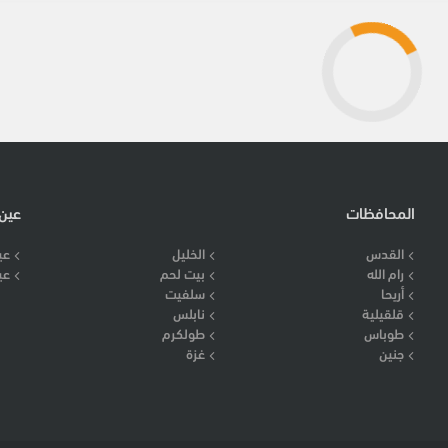
المحافظات
عين
القدس
الخليل
عي
رام الله
بيت لحم
عي
أريحا
سلفيت
قلقيلية
نابلس
طوباس
طولكرم
جنين
غزة