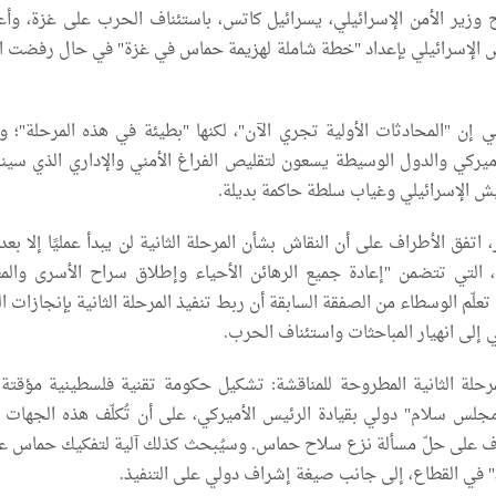
ح وزير الأمن الإسرائيلي، يسرائيل كاتس، باستئناف الحرب على غزة، وأعل
ش الإسرائيلي بإعداد "خطة شاملة لهزيمة حماس في غزة" في حال رفضت ا
 إن "المحادثات الأولية تجري الآن"، لكنها "بطيئة في هذه المرحلة"؛ 
أميركي والدول الوسيطة يسعون لتقليص الفراغ الأمني والإداري الذي سين
 الإسرائيلي وغياب سلطة حاكمة بديلة.
ير، اتفق الأطراف على أن النقاش بشأن المرحلة الثانية لن يبدأ عمليًا إلا بعد
ة، التي تتضمن "إعادة جميع الرهائن الأحياء وإطلاق سراح الأسرى والمع
تعلّم الوسطاء من الصفقة السابقة أن ربط تنفيذ المرحلة الثانية بإنجازات ا
 إلى انهيار المباحثات واستئناف الحرب.
لة الثانية المطروحة للمناقشة: تشكيل حكومة تقنية فلسطينية مؤقتة ل
جلس سلام" دولي بقيادة الرئيس الأميركي، على أن تُكلّف هذه الجهات 
راف على حلّ مسألة نزع سلاح حماس. وسيُبحث كذلك آلية لتفكيك حماس عس
" في القطاع، إلى جانب صيغة إشراف دولي على التنفيذ.