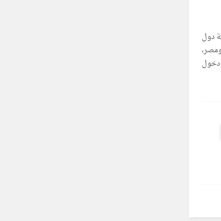
في غزة بمشاركة دول
ومصر،
 دخول