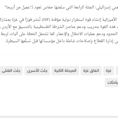
أمني إسرائيلي: الجثة الرابعة التي سلمتها حماس تعود لـ"عميل من أريحا"
وتتضمّن خطة الإدارة الأميركية إنشاء قوة استقرار دولية مؤقتة (ISF) تُنشر فورًا 
ّف هذه القوة بتدريب ودعم عناصر الشرطة الفلسطينية بالتنسيق مع الأردن 
الحدود ودعم عمليات الانتقال والإعمار. كما تشتمل الخطة على آليات لربط
ى إدارة القطاع بإصلاحات شاملة داخل مؤسساتها قبل تسلّمها السيطرة.
غزة
اتفاق غزة
المرحلة الثانية
جثث الأسرى
جثث القتلى
باحثات