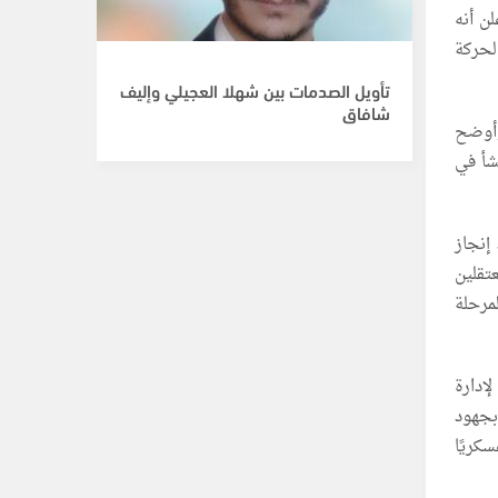
ن أنه
لحركة
تأويل الصدمات بين شهلا العجيلي وإليف
شافاق
وأوضح
شأ في
 إنجاز
تقلين
لمرحلة
إدارة
بجهود
كريًا