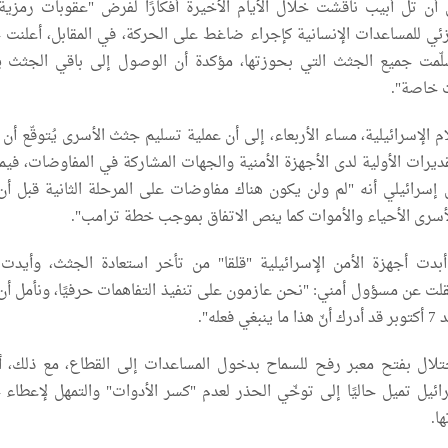
أن تل أبيب ناقشت خلال الأيام الأخيرة أفكارًا لفرض "عقوبات رمزية
ي للمساعدات الإنسانية كإجراء ضاغط على الحركة، في المقابل، أعلنت
 سلّمت جميع الجثث التي بحوزتها، مؤكدة أن الوصول إلى باقي الجثث 
ت خاصة".
 الإسرائيلية، مساء الأربعاء، إلى أن عملية تسليم جثث الأسرى يُتوقّع أن
تقديرات الأولية لدى الأجهزة الأمنية والجهات المشاركة في المفاوضات، فيم
 مسؤول إسرائيلي أنه "لم ولن يكون هناك مفاوضات على المرحلة الثانية قبل أن
رى الأحياء والأموات كما ينص الاتفاق بموجب خطة ترامب".
ت أجهزة الأمن الإسرائيلية "قلقا" من تأخر استعادة الجثث، وأيدت 
لت عن مسؤول أمني: "نحن عازمون على تنفيذ التفاهمات حرفيًا، ونأمل أن
عله".
لال بفتح معبر رفح للسماح بدخول المساعدات إلى القطاع، مع ذلك، 
ئيل تميل حاليًا إلى توخّي الحذر لعدم "كسر الأدوات" والتمهل لإعطاء
ا.