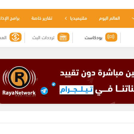
العالم اليوم
ملتيميديا
تقارير خاصة
برامج الإذا
بودكاست
ترددات البث
العم