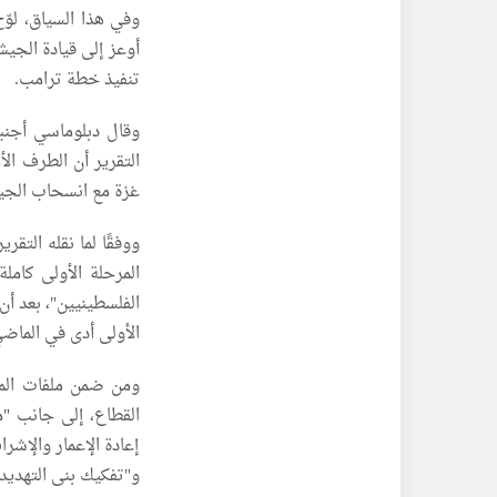
وفي هذا السياق، لوّ
أوعز إلى قيادة الجي
تنفيذ خطة ترامب.
وقال دبلوماسي أجنبي
التقرير أن الطرف ال
غزة مع انسحاب الجيش
ووفقًا لما نقله التقر
المرحلة الأولى كامل
الفلسطينيين"، بعد أن 
الأولى أدى في الماضي
ومن ضمن ملفات المرح
القطاع، إلى جانب "م
إعادة الإعمار والإش
و"تفكيك بنى التهديد