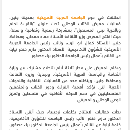
انطلقت في حرم
الجامعة العربية الأمريكية
بمدينة جنين،
فعاليات معرض الكتاب الوطني تحت عنوان "بالقراءة نحلم
وبالحرية نبني المستقبل"، بمشاركة رسمية وثقافية واسعة،
حيث افتتح المعرض وزير الثقافة الأستاذ عماد حمدان، ومحافظ
جنين الأستاذ كمال أبو الرب، ونائب رئيس الجامعة العربية
الأمريكية للشؤون الأكاديمية الأستاذ الدكتور حازم خنفر نيابة
عن القائم بأعمال رئيس الجامعة الدكتور براء عصفور.
ويقام المعرض على مدار ثلاثة أيام بتنظيم مشترك بين وزارة
الثقافة والجامعة العربية الأمريكية، وبرعاية وزيرة الثقافة
ومحافظ جنين، ويتخلله عدد من الفعاليات الثقافية والندوات
الأدبية التي تؤكد أهمية القراءة ودور الكتاب والمثقفين
الفلسطينيين في دعم الحركة الثقافية في فلسطين وتعزيز
الوعي الوطني والمعرفي.
بدأت فعاليات الافتتاح بكلمات ترحيبية، حيث ألقى الأستاذ
الدكتور حازم خنفر، نائب رئيس الجامعة للشؤون الأكاديمية،
كلمة نيابة عن القائم بأعمال رئيس الجامعة الدكتور براء عصفور،