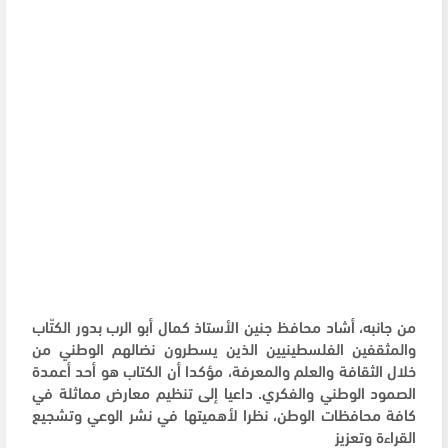
من جانبه، أشاد محافظ جنين الأستاذ كمال أبو الرب بدور الكتّاب
والمثقفين الفلسطينيين الذين يسطرون نضالهم الوطني من
خلال الثقافة والعلم والمعرفة، مؤكدا أن الكتاب هو أحد أعمدة
الصمود الوطني والفكري. داعيا إلى تنظيم معارض مماثلة في
كافة محافظات الوطن، نظرا لأهميتها في نشر الوعي وتشجيع
القراءة وتعزيز