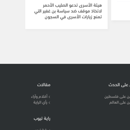
هيئة الأسرى تدعو الصليب الأحمر
لاتخاذ موقف ضد سياسة بن غفير التي
تمنع زيارات الأسرى في السجون
 على الحدث
مقالات
ن على فلسطين
أقلام وآراء
ن على العالم
رأي الراية
راية تيوب
راية تيوب