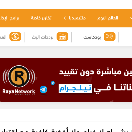
العالم اليوم
ملتيميديا
تقارير خاصة
برامج الإذا
بودكاست
ترددات البث
العم
رثى له لا خيام ولا أغذية كافية مع اقتراب