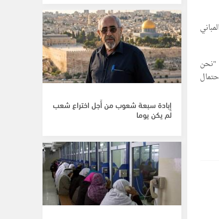
مباني
 "نحن
حتمال
إِبادة سبعة شعوب من أَجل اختراع شعب
لم يكن يوما