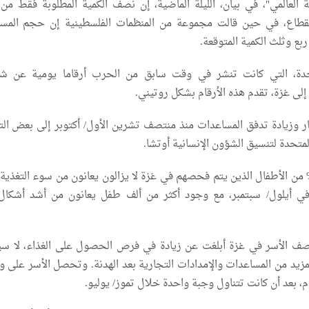
ة العالمي"، في بيان، الليلة الماضية، إن نصف الكمية المطلوبة فقط من ا
لقطاع، في حين قالت مجموعة من المنظمات الفلسطينية إن حجم المس
ربع وثلث الكمية المتوقعة.
تحدة، التي كانت تنشر في وقت سابق من الحرب أرقاما يومية عن ش
إلى غزة، تقدم هذه الأرقام بشكل روتيني.
ر وزيادة تدفق المساعدات منذ منتصف تشرين الأول/ أكتوبر إلى بعض ال
تحدة لتنسيق الشؤون الإنسانية أوتشا.
ال المكتب إن 10% من الأطفال الذين يتم فحصهم في غزة لا يزالون يعانون من سوء التغذية
فاض عن 14% في أيلول/ سبتمبر، مع وجود أكثر من ألف طفل يعانون من أشد أشك
ف الأسر في غزة أبلغت عن زيادة في فرص الحصول على الغذاء، لا سي
زيد من المساعدات والإمدادات التجارية بعد الهدنة. وتحصل الأسر على و
 بعد أن كانت تتناول وجبة واحدة خلال تموز/ يوليو.