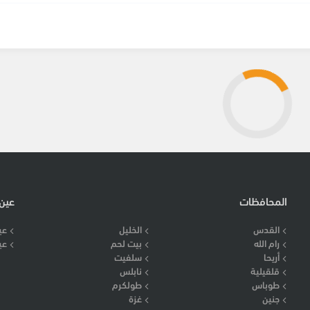
المحافظات
عين
القدس
الخليل
عي
رام الله
بيت لحم
عي
أريحا
سلفيت
قلقيلية
نابلس
طوباس
طولكرم
جنين
غزة