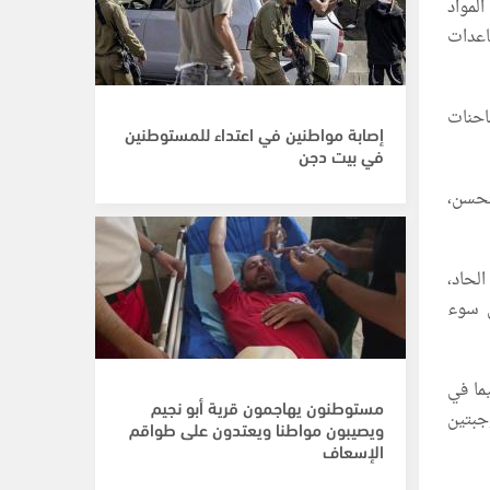
لمواد
اعدات
احنات
إصابة مواطنين في اعتداء للمستوطنين
في بيت دجن
تحسن،
 الحاد،
ال سوء
ما في
مستوطنون يهاجمون قرية أبو نجيم
جبتين
ويصيبون مواطنا ويعتدون على طواقم
الإسعاف