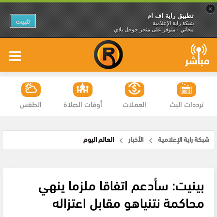
×
تطبيق راية اف ام
تثبيت
شبكة راية الإعلامية
مجاني - متوفر على متجر جوجل بلاي
ترددات البث
العملات
أوقات الصلاة
الطقس
شبكة راية الإعلامية
الأخبار
العالم اليوم
بينيت: سأدعم اتفاقا ملزما ينهي
محاكمة نتنياهو مقابل اعتزاله