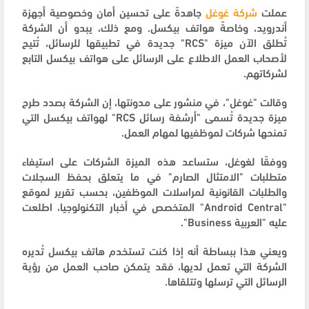
عملت
شركة غوغل
جاهدةً على تحسين أمان وخصوصية أجهزة
أندرويد، وخاصةً هواتف بيكسل. ومع ذلك، يبدو أن الشركة
تُطلق الآن ميزة "RCS" جديدة في تطبيقها للرسائل، تُتيح
لأصحاب العمل الاطلاع على الرسائل على هواتف بيكسل التابع
لشركاتهم.
وقالت "غوغل"، في منشور على مدونتها، إن الشركة بصدد طرح
ميزة جديدة تُسمى "أرشفة رسائل RCS" لهواتف بيكسل التي
تمنحها شركات لموظفيها لمهام العمل.
ووفقًا لغوغل، ستساعد هذه الميزة الشركات على استيفاء
متطلبات "الامتثال الصارم" في ما يتعلق بحفظ السجلات
والطلبات القانونية لمراسلات الموظفين، بحسب تقرير لموقع
"Android Central" المتخصص في أخبار التكنولوجيا، اطلعت
عليه "العربية Business".
ويعني هذا ببساطة أنه إذا كنت تستخدم هاتف بيكسل تُديره
الشركة التي تعمل لديها، فقد يتمكن صاحب العمل من رؤية
الرسائل التي ترسلها وتتلقاها.