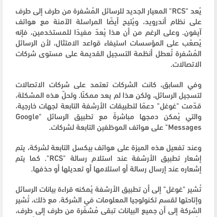
يُعد "RCS" المعيار الجديد للرسائل المُشفرة من طرف إلى طرف
على نظام أندرويد، ويُتيح أيضًا المراسلة الآمنة مع هواتف
آيفون. وعلى الرغم من أن هذا يُعدّ مفيدًا للمستخدمين، فإنه
يُصعّب على المؤسسات استيفاء قواعد الامتثال، لأن الرسائل
المُشفرة تُعطل أنظمة التسجيل القديمة على مستوى شركات
الاتصالات.
وفي السابق، كانت الشركات تعتمد على شركات الاتصالات
لتسجيل الرسائل، ولكن هذا لم يعد ممكنًا. ولحلّ هذه المشكلة،
قدّمت "غوغل" دعمًا لتطبيقات الأرشفة التابعة لجهات خارجية،
والتي يُمكن دمجها مباشرةً مع تطبيق الرسائل "Google
Messages" على هواتف الموظفين التابعة لشركات.
وعند تفعيل هذه الميزة على هواتف بيكسل التابعة لشركة، يتم
إشعار تطبيق الأرشفة عند استلام رسالة "RCS". كما يتم
إشعاره عند إرسال رسالة أو استلامها أو تعديلها أو حذفها.
تُشير "غوغل" إلى أن تطبيق الأرشفة يُمكنه قراءة بيانات الرسائل
وإتاحتها لقسم تكنولوجيا المعلومات في الشركة. مع ذلك، تُشير
الشركة إلى أن جميع البيانات تبقى مُشفّرة من طرف إلى طرف،