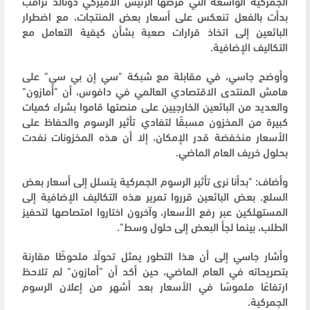
الجمركية الواسعة التي فرضها الرئيس الأميركي دونالد ترامب
بدأت بالفعل تنعكس على أسعار بعض المنتجات، مع اضطرار
البائعين إلى اتخاذ قرارات صعبة بشأن كيفية التعامل مع
التكاليف الإضافية.
وأوضح جاسي، في مقابلة مع شبكة "سي إن بي سي" على
هامش المنتدى الاقتصادي العالمي في دافوس، أن "أمازون"
والعديد من البائعين الخارجيين على منصتها قاموا بشراء كميات
كبيرة من المخزون مسبقًا لتفادي تأثير الرسوم والحفاظ على
الأسعار منخفضة قدر الإمكان، إلا أن هذه المخزونات نفدت
بحلول خريف العام الماضي.
وأضاف: "بدأنا نرى تأثير الرسوم الجمركية يتسلل إلى أسعار بعض
السلع. بعض البائعين قرروا تمرير هذه التكاليف الإضافية إلى
المستهلكين عبر رفع الأسعار، وآخرون اختاروا امتصاصها لتحفيز
الطلب، بينما لجأ البعض إلى حلول وسط".
وأشار جاسي إلى أن هذا التطور يمثل تحولًا ملحوظًا مقارنة
بتصريحاته في العام الماضي، حين أكد أن "أمازون" لم تلاحظ
ارتفاعًا ملموسًا في الأسعار بعد أشهر من إعلان الرسوم
الجمركية.