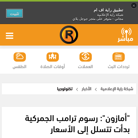
×
تطبيق راية اف ام
تثبيت
شبكة راية الإعلامية
مجاني - متوفر على متجر جوجل بلاي
ترددات البث
العملات
أوقات الصلاة
الطقس
شبكة راية الإعلامية
الأخبار
تكنولوجيا
"أمازون": رسوم ترامب الجمركية
بدأت تتسلل إلى الأسعار