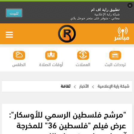
×
تطبيق راية اف ام
تثبيت
شبكة راية الإعلامية
مجاني - متوفر على متجر جوجل بلاي
ترددات البث
العملات
أوقات الصلاة
الطقس
شبكة راية الإعلامية
الأخبار
ثقافة
"مرشح فلسطين الرسمي للأوسكار":
عرض فيلم "فلسطين 36" للمخرجة