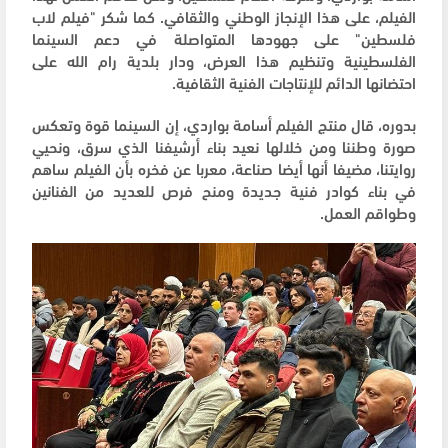
الفيلم، على هذا الإنجاز الوطني والثقافي. كما شكر "فيلم لاب
فلسطين" على جهودها المتواصلة في دعم السينما
الفلسطينية وتنظيم هذا العرض، ودار بلدية رام الله على
احتضانها الدائم للإنتاجات الفنية الثقافية.
بدوره، قال منتج الفيلم أسامة بواردي، إن السينما قوة وتعكس
صورة وطننا ومن خلالها نعيد بناء أرشيفنا الذي سرق، ونحيي
روايتنا، مضيفا أنها أيضا صناعة، معربا عن فخره بأن الفيلم ساهم
في بناء كوادر فنية جديدة ومنح فرص للعديد من الفنانين
وطواقم العمل.