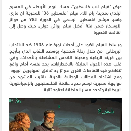
عرض "فيلم لاب فلسطين"، مساء اليوم الأربعاء، في المسرح
البلدي بمدينة رام الله، فيلم "فلسطين 36" للمخرجة آن ماري
جاسر، مرشح فلسطين الرسمي في الدورة الـ98 من جوائز
الأوسكار ضمن فئة أفضل فيلم روائي دولي، حيث وصل إلى
القائمة القصيرة.
ويسلط الفيلم الضوء على أحداث ثورة عام 1936 ضد الانتداب
البريطاني، من خلال رحلة شخصية يوسف، الشاب الذي يتأرجح
بين قريته الريفية ومدينة القدس المشتعلة بالأحداث. وفي
قلب هذه الأجواء المليئة بالاضطرابات، يجد نفسه أمام واقع
تتقاطع فيه انتفاضات القرى مع تزايد تدفق المهاجرين اليهود.
ومع اشتداد المطالب الوطنية بالحرية، يقترب المشهد من
مواجهة مصيرية ترسم حدود علاقة الفلسطينيين بالإمبراطورية
البريطانية وتحدد مسار المنطقة لعقود تالية.