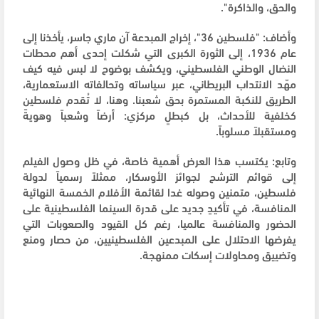
والحق، والذاكرة".
وأضاف: "فلسطين 36"، إخراج المبدعة آن ماري جاسر، يأخذنا إلى
عام 1936، إلى الثورة الكبرى التي شكلت إحدى أهم محطات
النضال الوطني الفلسطيني، ويكشف بوضوح لا لبس فيه كيف
مهّد الانتداب البريطاني، عبر سياساته وتحالفاته الاستعمارية،
الطريق للنكبة المستمرة بحق شعبنا. وهنا، لا تُقدم فلسطين
كخلفية للأحداث، بل كبطلٍ مركزي: أرضاً وشعباً وهويةً
ومستقبلاً مسلوباً.
وتابع: يكتسب هذا العرض أهمية خاصة، في ظل وصول الفيلم
إلى قوائم الترشح لجوائز الأوسكار، ممثلاً رسمياً لدولة
فلسطين، متمنين وصوله غدا لقائمة الأفلام الخمسة النهائية
المنافسة، في تأكيدٍ جديد على قدرة السينما الفلسطينية على
الحضور والمنافسة عالميا، رغم كل القيود والصعوبات التي
يفرضها الاحتلال على المبدعين الفلسطينيين، من حصار ومنع
وتضييق ومحاولات إسكات ممنهجة.