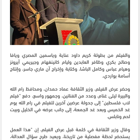
والفيلم من بطولة كريم داود عناية وياسمين المصري ويافا
وصالح بكري وظافر العابدين وليام كانينغهام وجيريمي آيرونز
وهيام عباس وكامل الباشا، وكتابة وإخراج آن ماري جاسر، وإنتاج
أسامة بواردي.
وحضر عرض الفيلم، وزير الثقافة عماد حمدان، ومحافظ رام الله
والبيرة ليلى غنام، وعدد من الفنانين، وجمهور واسع، دفع "فيلم
لاب فلسطين" إلى جدولة عرضين آخرين للفيلم في رام الله يوم
غد الخميس وبعد غد الجمعة، إلى جانب عرضه في الخليل وبيت
لحم ونابلس.
وقال وزير الثقافة في كلمة قبل عرض الفيلم، إن "هذا العمل
يستحضر لحظة مفصلية من تاريخنا، ويعيد طرح سؤال العدالة،