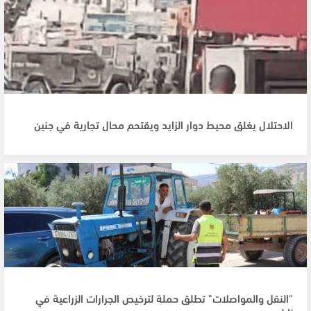
الاحتلال يغلق محيط دوار الزايد ويقتحم محال تجارية في جنين
"النقل والمواصلات" تطلق حملة لترخيص الجرارات الزراعية في