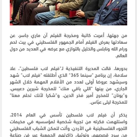
من جهتها، أعربت كاتبة ومخرجة الفيلم آن ماري جاسر، عن
سعادتها بعرض الفيلم أمام الجمهور الفلسطيني في بيت لحم
ورام الله ونابلس والخليل بالتوازي مع عرضه في العديد من دول
العالم.
بدورها، قالت المديرة التنفيذية لـ"فيلم لاب فلسطين"، علا
سلامة، إن برنامج "سينما 365" الذي أطلقته "فيلم لاب" شهد
وسيشهد عروضا أولى لعدد من الأفلام المهمة خلال الشهر
الجاري، من بينها "اللي باقي منك" للمخرجة شيرين دعيبس،
و"يونان" للمخرج أمير فخر الدين، و"شكرا لأنك تحلم معنا"
للمخرجة ليلى عبّاس.
يذكر أن فيلم لاب فلسطين تأسس في العام 2014،
واستلهمت فكرته من تجربة شخصية لمؤسسيه في مخيمات
اللجوء الفلسطينية في الأردن، وأتت لتمكن الشباب الفلسطيني
من سرد قصصهم، وتوثيق ذاكرتهم الجمعية عبر فن صناعة