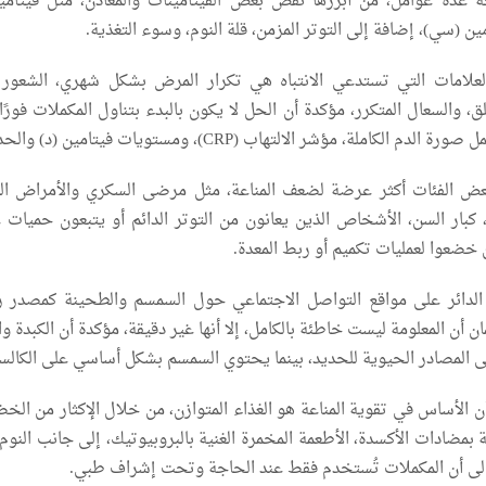
 عدة عوامل، من أبرزها نقص بعض الفيتامينات والمعادن، مثل فيتامين
ين (سي)، إضافة إلى التوتر المزمن، قلة النوم، وسوء التغذية.
العلامات التي تستدعي الانتباه هي تكرار المرض بشكل شهري، الشعور ا
ق، والسعال المتكرر، مؤكدة أن الحل لا يكون بالبدء بتناول المكملات فورًا،
كاملة، مؤشر الالتهاب (CRP)، ومستويات فيتامين (د) والحديد.
عض الفئات أكثر عرضة لضعف المناعة، مثل مرضى السكري والأمراض الم
كبار السن، الأشخاص الذين يعانون من التوتر الدائم أو يتبعون حميات غ
خضعوا لعمليات تكميم أو ربط المعدة.
 الدائر على مواقع التواصل الاجتماعي حول السمسم والطحينة كمصدر 
أن المعلومة ليست خاطئة بالكامل، إلا أنها غير دقيقة، مؤكدة أن الكبدة و
ى المصادر الحيوية للحديد، بينما يحتوي السمسم بشكل أساسي على الكالس
الأساس في تقوية المناعة هو الغذاء المتوازن، من خلال الإكثار من الخ
ية بمضادات الأكسدة، الأطعمة المخمرة الغنية بالبروبيوتيك، إلى جانب النوم
ة إلى أن المكملات تُستخدم فقط عند الحاجة وتحت إشراف طبي.