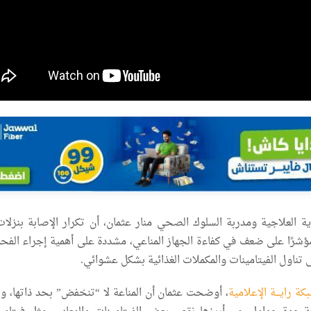
ة العلاجية ومدربة السلوك الصحي منار عثمان، أن تكرار الإصابة بنزلات 
 مؤشرًا على ضعف في كفاءة الجهاز المناعي، مشددة على أهمية إجراء الف
ى تناول الفيتامينات والمكملات الغذائية بشكل عشوائي.
كة رايـــة الإعلامية
، أوضحت عثمان أن المناعة لا “تنخفض” بحد ذاتها، وإن