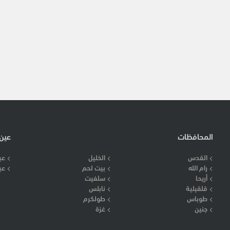
المحافظات
عين
القدس
الخليل
عي
رام الله
بيت لحم
عي
أريحا
سلفيت
قلقيلية
نابلس
طوباس
طولكرم
جنين
غزة