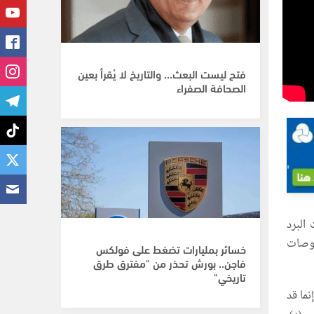
فتح ليست البعث… والتاريخ لا يُقرأ بعين
الصحافة الصفراء
البرد
حوصات
خسائر بمليارات تضغط على فولكس
فاجن.. بورش تحذر من "مفترق طرق
تاريخي"
ما قد