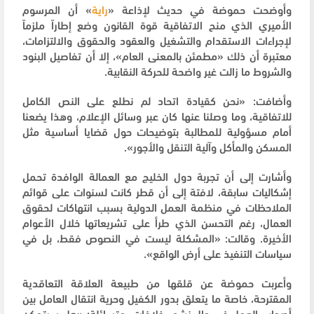
وأوضحت حموضة في حديث لإذاعة «
راية
» أن المرسوم
الأميري الذي منح الاتفاقية قوة القانون وضع إطاراً ملزماً
لإجراءات الاستقدام والتشغيل والعقود والحقوق والالتزامات،
معتبرة أن ذلك «مطمئن بالمعنى العام»، إلا أن تفاصيل البنود
والشروط ما زالت غير واضحة للحركة النقابية.
وأضافت: «نحن كقيادة اتحاد لم نطلع على النص الكامل
للاتفاقية، وما وصلنا عنها كان عبر وسائل الإعلام، وهذا يضعنا
أمام مسؤولية للمطالبة بتوضيحات حول قضايا أساسية مثل
المسكن والمأكل وآلية التنقل والأجور».
وأشارت إلى أن تجربة دول الخليج مع العمالة الوافدة تحمل
إشكاليات سابقة، لافتة إلى أن قطر كانت لسنوات على قوائم
الملاحظات في منظمة العمل الدولية بسبب انتهاكات لحقوق
العمال، رغم التحسن الذي طرأ على تشريعاتها خلال الأعوام
الأخيرة. وقالت: «المشكلة ليست في النصوص فقط، بل في
سياسات التنفيذ على أرض الواقع».
وأعربت حموضة عن قلقها من طبيعة العلاقة التعاقدية
المقترحة، خاصة ما يتعلق بدور الكفيل وحرية انتقال العامل بين
أصحاب العمل في حال نشوء خلافات، متسائلة: «هل سيتمكن