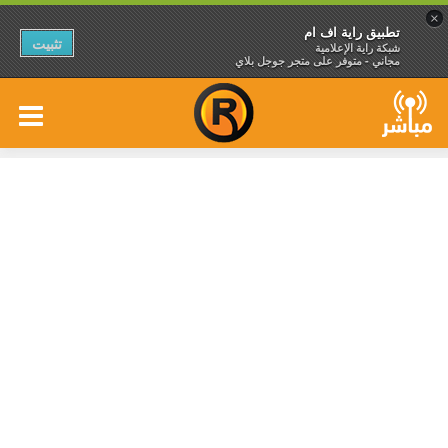
×
تطبيق راية اف ام
تثبيت
شبكة راية الإعلامية
مجاني - متوفر على متجر جوجل بلاي