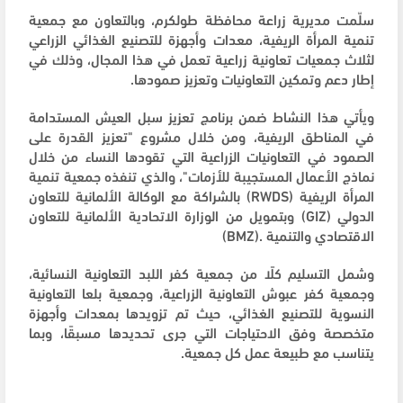
سلّمت مديرية زراعة محافظة طولكرم، وبالتعاون مع جمعية
تنمية المرأة الريفية، معدات وأجهزة للتصنيع الغذائي الزراعي
لثلاث جمعيات تعاونية زراعية تعمل في هذا المجال، وذلك في
إطار دعم وتمكين التعاونيات وتعزيز صمودها.
ويأتي هذا النشاط ضمن برنامج تعزيز سبل العيش المستدامة
في المناطق الريفية، ومن خلال مشروع "تعزيز القدرة على
الصمود في التعاونيات الزراعية التي تقودها النساء من خلال
نماذج الأعمال المستجيبة للأزمات"، والذي تنفذه جمعية تنمية
المرأة الريفية (RWDS) بالشراكة مع الوكالة الألمانية للتعاون
الدولي (GIZ) وبتمويل من الوزارة الاتحادية الألمانية للتعاون
الاقتصادي والتنمية .(BMZ)
وشمل التسليم كلًا من جمعية كفر اللبد التعاونية النسائية،
وجمعية كفر عبوش التعاونية الزراعية، وجمعية بلعا التعاونية
النسوية للتصنيع الغذائي، حيث تم تزويدها بمعدات وأجهزة
متخصصة وفق الاحتياجات التي جرى تحديدها مسبقًا، وبما
يتناسب مع طبيعة عمل كل جمعية.