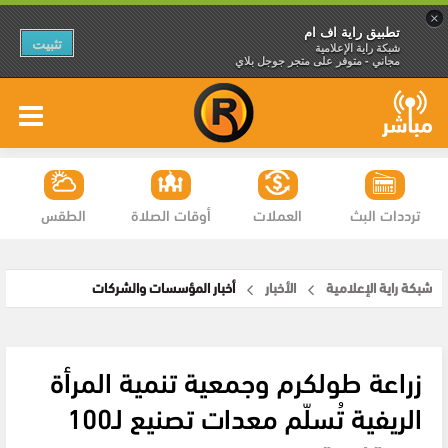
×
تطبيق راية اف ام
تثبيت
شبكة راية الإعلامية
مجاني - متوفر على متجر جوجل بلاي
ترددات البث
العملات
أوقات الصلاة
الطقس
شبكة راية الإعلامية
الأخبار
أخبار المؤسسات والشركات
زراعة طولكرم وجمعية تنمية المرأة
الريفية تُسلّم معدات تصنيع لـ100