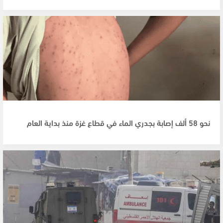
نحو 58 ألف إصابة بجدري الماء في قطاع غزة منذ بداية العام