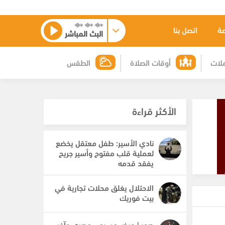
عة
اتصل بنا
البث المباشر
لات
أوقات الصلاة
الطقس
الأكثر قراءة
نادي الأسير: طفل معتقل يخضع
لعملية قلب مفتوح وأسير جريح
يفقد قدمه
الاحتلال يغلق محلات تجارية في
بيت فوريك
صور | عرض مسرحي مصري وآخر