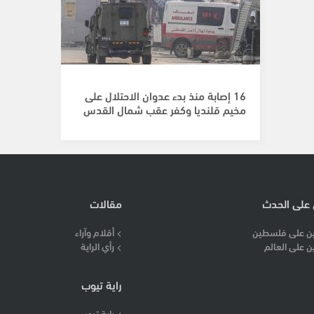
16 إصابة منذ بدء عدوان الاحتلال على
مخيم قلنديا وكفر عقب شمال القدس
 على الحدث
مقالات
ن على فلسطين
أقلام وآراء
ن على العالم
رأي الراية
راية تيوب
راية تيوب