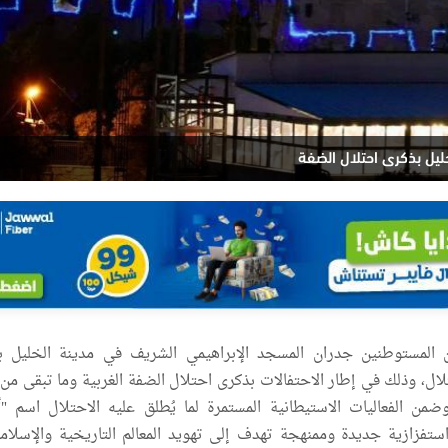
يل بذكرى احتلال الضفة
لمستوطنين جدران المسجد الإبراهيمي الشريف في مدينة الخليل بال
لال، وذلك في إطار الاحتفالات بذكرى احتلال الضفة الغربية وما تبقى من 
دس عام 1967، وضمن الفعاليات الاستيطانية المستمرة لما يُطلق عليه الاحتلال اسم 
ستفزازية جديدة وممنهجة تهدف إلى تهويد المعالم التاريخية والإسلام