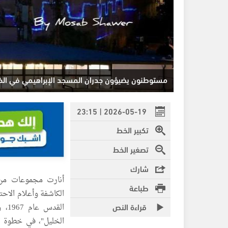
مستوطنون يضيؤون جدران المسجد الإبراهيمي في الخل
2026-05-19 | 23:15
تكبير الخط
تصغير الخط
شارك
أنارت مجموعات من ا
طباعة
الكاشفة وأعلام الاحت
قراءة النص
الق
الخليل"، في خطوة ا