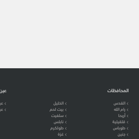
المحافظات
عين
القدس
الخليل
عي
رام الله
بيت لحم
عي
أريحا
سلفيت
قلقيلية
نابلس
طوباس
طولكرم
جنين
غزة