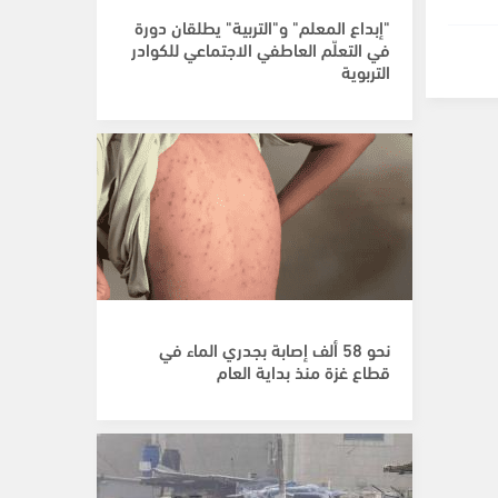
"إبداع المعلم" و"التربية" يطلقان دورة
في التعلّم العاطفي الاجتماعي للكوادر
التربوية
نحو 58 ألف إصابة بجدري الماء في
قطاع غزة منذ بداية العام