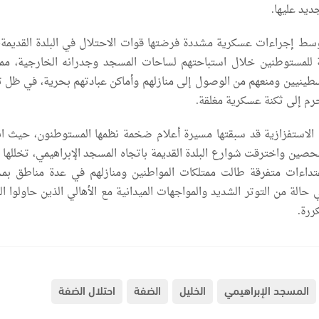
ديد عليها.
سط إجراءات عسكرية مشددة فرضتها قوات الاحتلال في البلدة القديمة
لة للمستوطنين خلال استباحتهم لساحات المسجد وجدرانه الخارجية، مما
سطينيين ومنعهم من الوصول إلى منازلهم وأماكن عبادتهم بحرية، في ظل 
رم إلى ثكنة عسكرية مغلقة.
ت الاستفزازية قد سبقتها مسيرة أعلام ضخمة نظمها المستوطنون، حيث ا
لحصين واخترقت شوارع البلدة القديمة باتجاه المسجد الإبراهيمي، تخللها 
داءات متفرقة طالت ممتلكات المواطنين ومنازلهم في عدة مناطق بم
حالة من التوتر الشديد والمواجهات الميدانية مع الأهالي الذين حاولوا ا
ررة.
المسجد الإبراهيمي
الخليل
الضفة
احتلال الضفة