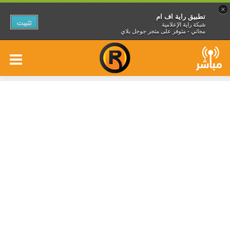
×
تطبيق راية اف ام
تثبيت
شبكة راية الإعلامية
مجاني - متوفر على متجر جوجل بلاي