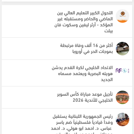
التحول الكبير التعليم العالي بين
الماضي والحاضر ومستقبله غير
المؤكد - آرثر ليفين وسكوت فان
بيلت
أكثر من 16 ألف وفاة مرتبطة
بموجات الحر في أوروبا
الاتحاد الخليجي لكرة القدم يدشن
هويته البصرية ويعتمد مسماه
الجديد
تأجيل موعد مباراة كأس السوبر
الخليجي للأندية 2026
رئيس الجمهورية اللبنانية يستقبل
وفداً قيادياً فلسطينياً ضم ياسر
عباس، د. احمد ابو هولي، د. احمد
مجدلاني، احمد عساف والسفير