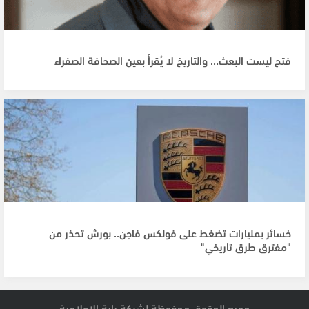
فتح ليست البعث… والتاريخ لا يُقرأ بعين الصحافة الصفراء
خسائر بمليارات تضغط على فولكس فاجن.. بورش تحذر من
"مفترق طرق تاريخي"
جميع الحقوق محفوظة لشبكة راية الإعلامية