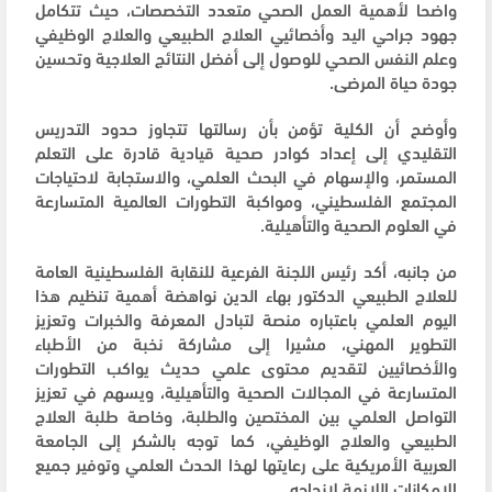
واضحا لأهمية العمل الصحي متعدد التخصصات، حيث تتكامل
جهود جراحي اليد وأخصائيي العلاج الطبيعي والعلاج الوظيفي
وعلم النفس الصحي للوصول إلى أفضل النتائج العلاجية وتحسين
جودة حياة المرضى.
وأوضح أن الكلية تؤمن بأن رسالتها تتجاوز حدود التدريس
التقليدي إلى إعداد كوادر صحية قيادية قادرة على التعلم
المستمر، والإسهام في البحث العلمي، والاستجابة لاحتياجات
المجتمع الفلسطيني، ومواكبة التطورات العالمية المتسارعة
في العلوم الصحية والتأهيلية.
من جانبه، أكد رئيس اللجنة الفرعية للنقابة الفلسطينية العامة
للعلاج الطبيعي الدكتور بهاء الدين نواهضة أهمية تنظيم هذا
اليوم العلمي باعتباره منصة لتبادل المعرفة والخبرات وتعزيز
التطوير المهني، مشيرا إلى مشاركة نخبة من الأطباء
والأخصائيين لتقديم محتوى علمي حديث يواكب التطورات
المتسارعة في المجالات الصحية والتأهيلية، ويسهم في تعزيز
التواصل العلمي بين المختصين والطلبة، وخاصة طلبة العلاج
الطبيعي والعلاج الوظيفي، كما توجه بالشكر إلى الجامعة
العربية الأمريكية على رعايتها لهذا الحدث العلمي وتوفير جميع
الإمكانات اللازمة لإنجاحه.