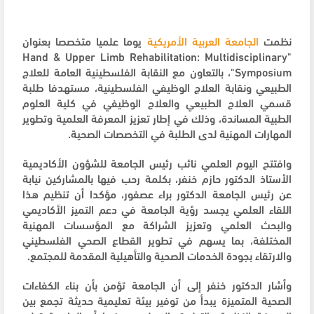
نظمت
الجامعة العربية الأمريكية
يوما علميا متخصصا بعنوان
"Hand & Upper Limb Rehabilitation: Multidisciplinary
Symposium"، بالتعاون مع النقابة الفلسطينية العامة للعلاج
الطبيعي ونقابة العلاج الوظيفي الفلسطينية، مستهدفا طلبة
قسمي العلاج الطبيعي والعلاج الوظيفي في كلية العلوم
الطبية المساندة، وذلك في إطار تعزيز المعرفة العلمية وتطوير
المهارات المهنية لدى الطلبة في التخصصات الصحية.
وافتتح اليوم العلمي نائب رئيس الجامعة للشؤون الأكاديمية
الأستاذ الدكتور حازم خنفر، بكلمة رحب فيها بالمشاركين نيابة
عن رئيس الجامعة الدكتور براء عصفور، مؤكدا أن تنظيم هذا
اللقاء العلمي يجسد رؤية الجامعة في دعم التميز الأكاديمي
والبحث العلمي وتعزيز الشراكة مع المؤسسات المهنية
المختلفة، بما يسهم في تطوير القطاع الصحي الفلسطيني
والارتقاء بجودة الخدمات الصحية والتأهيلية المقدمة للمجتمع.
وأشار الدكتور خنفر إلى أن الجامعة تؤمن بأن بناء الكفاءات
الصحية المتميزة يبدأ من توفير بيئة تعليمية حديثة تجمع بين