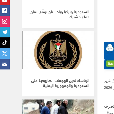
السعودية وتركيا وباكستان توقّع اتفاق
دفاع مشترك
الرئاسة: ندين الهجمات الصاروخية على
ل شهر
السعودية والجمهورية اليمنية
نيسان الماضي بنسبة 5.55%، حيث بلغ الرقم القياسي 76.68، مقارنة بـ 72.64 خلال شهر آذار 2026
 الصرف
لتي تشكل أهميتها النسبية 1.84% من إجمالي