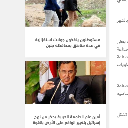
7.0% خلال شهر نيسان 2026 مقارنة بالشهر
مستوطنون ينفذون جولات استفزازية
ت بعض
في عدة مناطق بمحافظة جنين
ق أهمها؛ صناعة
صناعة
اويات
صناعة
ساسية
لهواء انخفاضاً مقداره 4.95% والتي تشكل
أمين عام الجامعة العربية يحذر من نهج
إسرائيل بتغيير الواقع على الأرض بالقوة