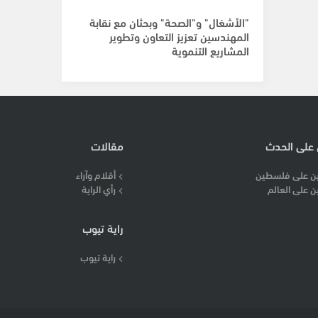
"الأشغال" و"الصحة" وبحثان مع نقابة
المهندسين تعزيز التعاون وتطوير
المشاريع التنموية
 على الحدث
مقالات
ن على فلسطين
أقلام وآراء
ن على العالم
رأي الراية
راية تيوب
راية تيوب