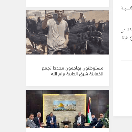
كل أهميتها النسبية
فة عن
طاع غزة،
مستوطنون يهاجمون مجددا تجمع
الكعابنة شرق الطيبة برام الله