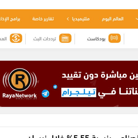
العالم اليوم
ملتيميديا
تقارير خاصة
برامج الإذا
بودكاست
ترددات البث
العم
بة 5.55% خلال نيسان