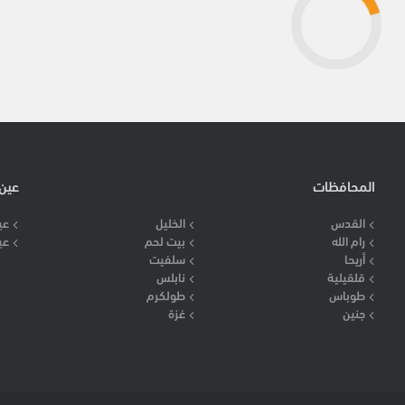
المحافظات
عين
القدس
الخليل
عي
رام الله
بيت لحم
عي
أريحا
سلفيت
قلقيلية
نابلس
طوباس
طولكرم
جنين
غزة