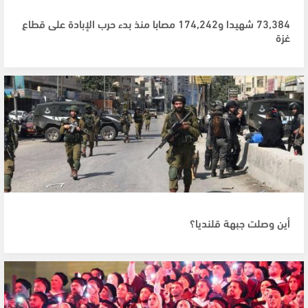
73,384 شهيدا و174,242 مصابا منذ بدء حرب الإبادة على قطاع
غزة
أين وصلت جبهة قلنديا؟