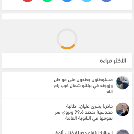
الأكثر قراءة
مستوطنون يعتدون على مواطن
وزوجته في بيتللو شمال غرب رام
الله
خاص| بشرى عليان.. طالبة
مقدسية تحصد 99.6 وتروي سر
تفوقها في الثانوية العامة
إسبانيا: ارتفاع حصيلة قتلى أزمة