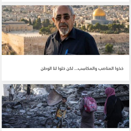
خذوا المناصب والمكاسِب... لكن خلوا لنا الوطن