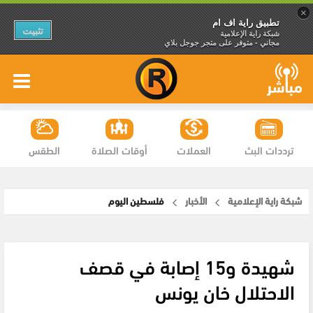
×
تطبيق راية اف ام
تثبيت
شبكة راية الإعلامية
مجاني - متوفر على متجر جوجل بلاي
ترددات البث
العملات
أوقات الصلاة
الطقس
شبكة راية الإعلامية
الأخبار
فلسطين اليوم
شهيدة و15 إصابة في قصف
الاحتلال خان يونس