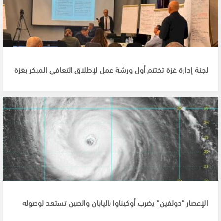
لجنة إدارة غزة تختتم أول ورشة عمل لإطلاق التعافي المبكر بغزة
الإعصار "دولفين" يضرب أوكيناوا باليابان والصين تستعد لوصوله