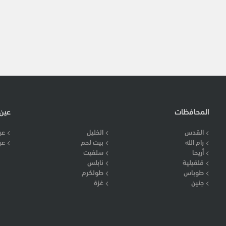
المحافظات
عين
القدس
الخليل
عي
رام الله
بيت لحم
عي
أريحا
سلفيت
قلقيلية
نابلس
طوباس
طولكرم
جنين
غزة