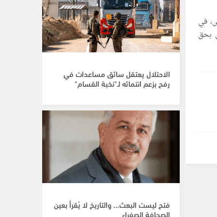
ص، في
 بحق
الاحتلال يعتقل سائق مساعدات في
رفح بزعم انتمائه لـ"نخبة القسام"
فتح ليست البعث… والتاريخ لا يُقرأ بعين
الصحافة الصفراء