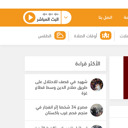
عة
اتصل بنا
البث المباشر
لات
أوقات الصلاة
الطقس
الأكثر قراءة
شهيد في قصف للاحتلال على
طريق صلاح الدين وسط قطاع
غزة
مصرع 34 شخصا إثر انفجار في
منجم فحم غرب باكستان
إسرائيل تتمسك بـ"الخط الأصفر