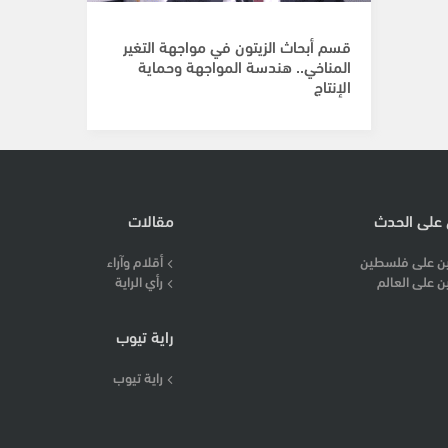
قسم أبحاث الزيتون في مواجهة التغير
المناخي.. هندسة المواجهة وحماية
الإنتاج
 على الحدث
مقالات
ن على فلسطين
أقلام وآراء
ن على العالم
رأي الراية
راية تيوب
راية تيوب