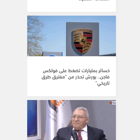
خسائر بمليارات تضغط على فولكس
فاجن.. بورش تحذر من "مفترق طرق
تاريخي"