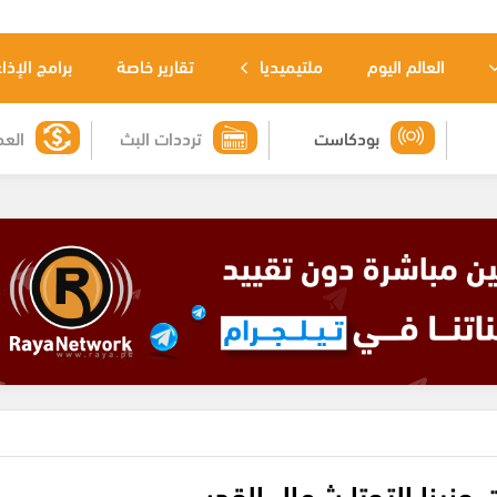
العالم اليوم
ملتيميديا
تقارير خاصة
برامج الإذا
بودكاست
ترددات البث
العم
ت حنينا التحتا شمال القدس