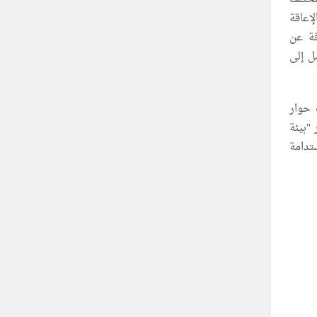
إعاقة
فة عن
ل إلى
 حوار
"بيئة
تدامة