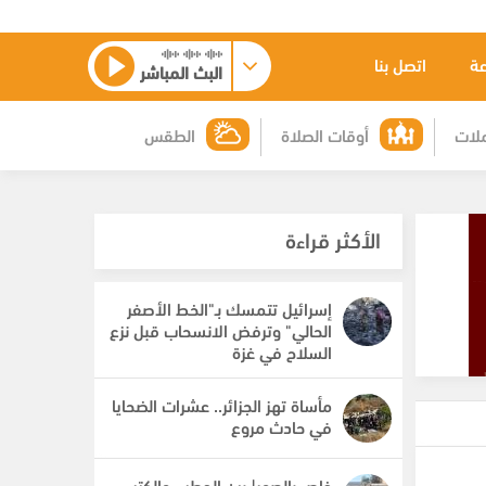
عة
اتصل بنا
البث المباشر
لات
أوقات الصلاة
الطقس
الأكثر قراءة
إسرائيل تتمسك بـ"الخط الأصفر
الحالي" وترفض الانسحاب قبل نزع
السلاح في غزة
مأساة تهز الجزائر.. عشرات الضحايا
في حادث مروع
خاص بالصور| بين الحطب والكتب..