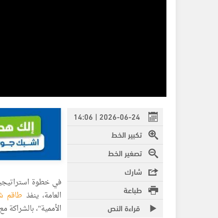
2026-06-24 | 14:06
تكبير الخط
تصغير الخط
شارك
في خطوة استراتيجية
طباعة
العامة، ينفذ
طاقم شؤ
قراءة النص
الأممية"، بالشراكة م