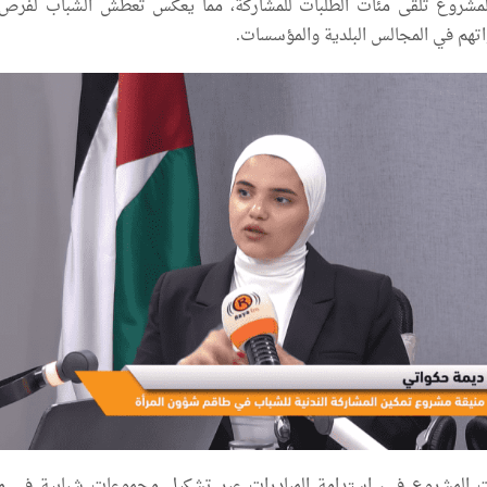
لمشروع تلقى مئات الطلبات للمشاركة، مما يعكس تعطش الشباب لفرص
هم في المجالس البلدية والمؤسسات.
ت المشروع في، استدامة المبادرات عبر تشكيل مجموعات شبابية في 