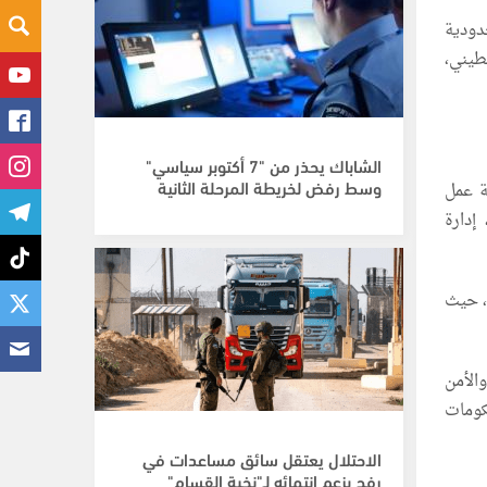
دودية
 من المجتمع الفلسطيني،
الشاباك يحذر من "7 أكتوبر سياسي"
وسط رفض لخريطة المرحلة الثانية
ة عمل
إدارة
محتوى البرنامج، حيث
اب والأمن
كومات
الاحتلال يعتقل سائق مساعدات في
رفح بزعم انتمائه لـ"نخبة القسام"