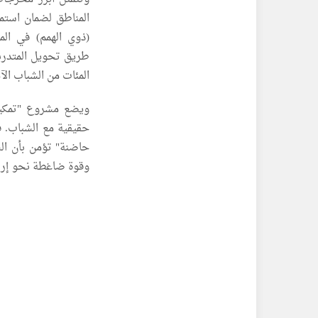
المناطق لضمان استمر
(ذوي الهمم) في الم
طريق تحويل المتدربي
المئات من الشباب الآ
ويضع مشروع "تمكين"
حقيقية مع الشباب. ف
حاضنة" تؤمن بأن ال
وقوة ضاغطة نحو إرساء