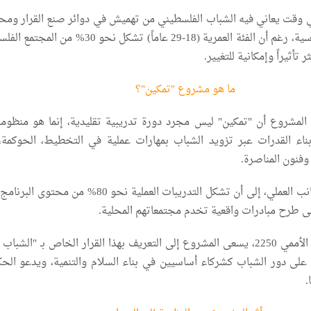
 وقت يعاني فيه الشباب الفلسطيني من تهميش في دوائر صنع القرار ومح
فرص المشاركة السياسية، رغم أن الفئة العمرية (18-29 عاماً) تشكل نحو 30%
 تأثيراً وإمكانية للتغيير.
ما هو مشروع "تمكين"؟
المشروع أن "تمكين" ليس مجرد دورة تدريبية تقليدية، إنما هو منظوم
ناء القدرات عبر تزويد الشباب بمهارات عملية في التخطيط، الحوكمة، 
وفنون المناصرة.
وأيضا يهدف في الجانب العملي، إلى أن تشكل التدريبات العملية نحو 80% من 
ى طرح مبادرات واقعية تخدم مجتمعاتهم المحلية.
وفي ما يتعلق بالقرار الأممي 2250، يسعى المشروع إلى التعريف بهذا القرار الخاص بـ "الشب
 على دور الشباب كشركاء أساسيين في بناء السلام والتنمية، ويدعو الح
.