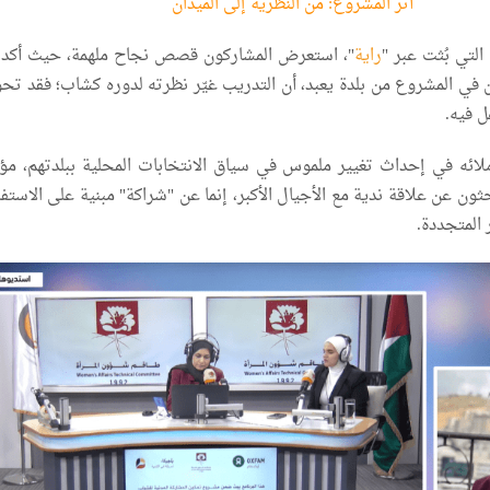
أثر المشروع: من النظرية إلى الميدان
لتي بُثت عبر "
راية
"، استعرض المشاركون قصص نجاح ملهمة، حيث أكد 
ن في المشروع من بلدة يعبد، أن التدريب غيّر نظرته لدوره كشاب؛ فقد تح
ل فيه.
ائه في إحداث تغيير ملموس في سياق الانتخابات المحلية ببلدتهم، مؤكد
ثون عن علاقة ندية مع الأجيال الأكبر، إنما عن "شراكة" مبنية على الاستف
 المتجددة.