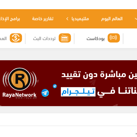
العالم اليوم
ملتيميديا
تقارير خاصة
برامج الإذا
بودكاست
ترددات البث
العم