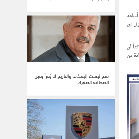
أسامة
ول من
اً أن
ادة من
فتح ليست البعث… والتاريخ لا يُقرأ بعين
الصحافة الصفراء