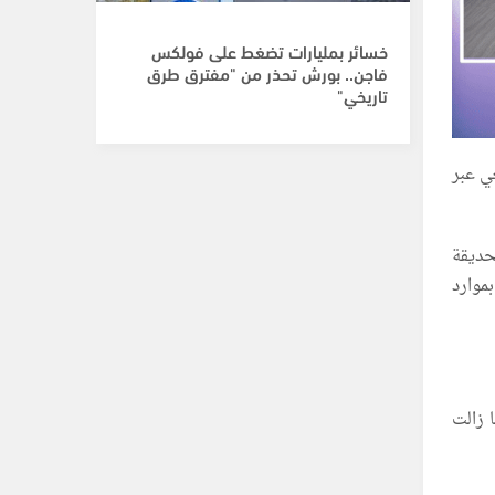
خسائر بمليارات تضغط على فولكس
فاجن.. بورش تحذر من "مفترق طرق
تاريخي"
عي عبر
حديقة
موارد
 زالت