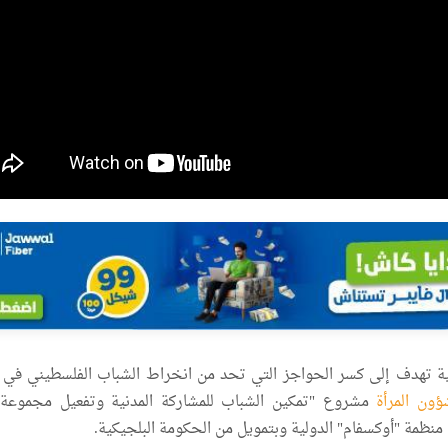
 تهدف إلى كسر الحواجز التي تحد من انخراط الشباب الفلسطيني في ا
ون المرأة
ع منظمة "أوكسفام" الدولية وبتمويل من الحكومة البلجيكية.