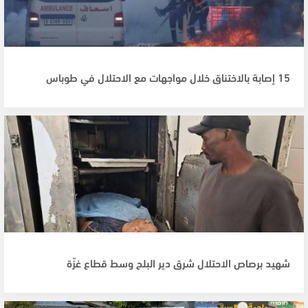
15 إصابة بالاختناق خلال مواجهات مع الاحتلال في طوباس
شهيد برصاص الاحتلال شرق دير البلح وسط قطاع غزّة