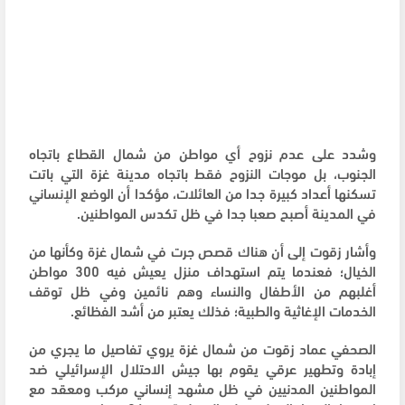
وشدد على عدم نزوح أي مواطن من شمال القطاع باتجاه
الجنوب، بل موجات النزوح فقط باتجاه مدينة غزة التي باتت
تسكنها أعداد كبيرة جدا من العائلات، مؤكدا أن الوضع الإنساني
في المدينة أصبح صعبا جدا في ظل تكدس المواطنين.
وأشار زقوت إلى أن هناك قصص جرت في شمال غزة وكأنها من
الخيال؛ فعندما يتم استهداف منزل يعيش فيه 300 مواطن
أغلبهم من الأطفال والنساء وهم نائمين وفي ظل توقف
الخدمات الإغاثية والطبية؛ فذلك يعتبر من أشد الفظائع.
الصحفي عماد زقوت من شمال غزة يروي تفاصيل ما يجري من
إبادة وتطهير عرقي يقوم بها جيش الاحتلال الإسرائيلي ضد
المواطنين المدنيين في ظل مشهد إنساني مركب ومعقد مع