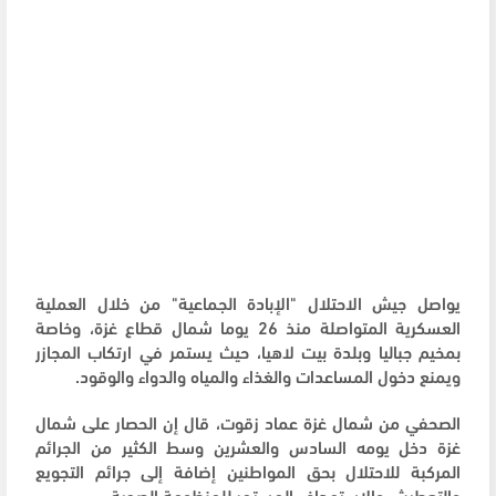
يواصل جيش الاحتلال "الإبادة الجماعية" من خلال العملية
العسكرية المتواصلة منذ 26 يوما شمال قطاع غزة، وخاصة
بمخيم جباليا وبلدة بيت لاهيا، حيث يستمر في ارتكاب المجازر
ويمنع دخول المساعدات والغذاء والمياه والدواء والوقود.
الصحفي من شمال غزة عماد زقوت، قال إن الحصار على شمال
غزة دخل يومه السادس والعشرين وسط الكثير من الجرائم
المركبة للاحتلال بحق المواطنين إضافة إلى جرائم التجويع
والتعطيش والاستهداف المستمر للمنظومة الصحية.