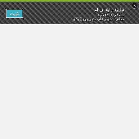
×
تطبيق راية اف ام
تثبيت
شبكة راية الإعلامية
مجاني - متوفر على متجر جوجل بلاي