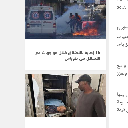
ؤسسات
1 دولة تشكل هذه الشبكة
كيدًا
ختيرت
زجاج،
15 إصابة بالاختناق خلال مواجهات مع
الاحتلال في طوباس
اعي واسع
 ويعزز
 بينها
نسوية
 قيمة