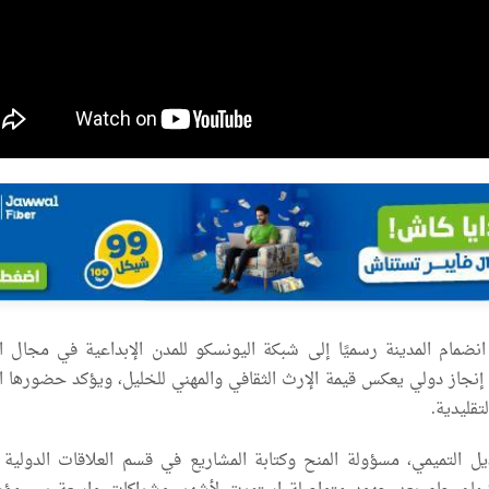
انضمام المدينة رسميًا إلى شبكة اليونسكو للمدن الإبداعية في مجال 
 إنجاز دولي يعكس قيمة الإرث الثقافي والمهني للخليل، ويؤكد حضورها ال
قليدية.
 التميمي، مسؤولة المنح وكتابة المشاريع في قسم العلاقات الدولية ب