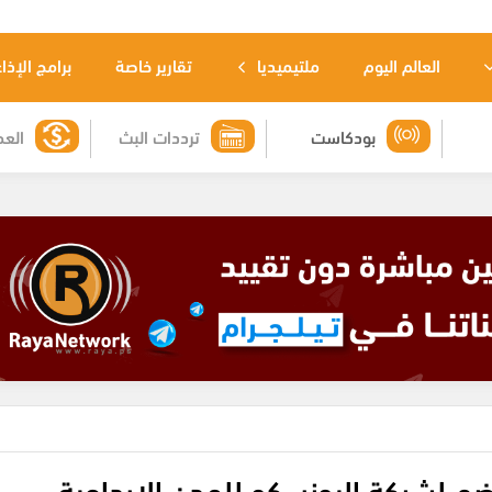
العالم اليوم
ملتيميديا
تقارير خاصة
برامج الإذا
بودكاست
ترددات البث
العم
تنضم لشبكة اليونسكو للمدن الإبداعية