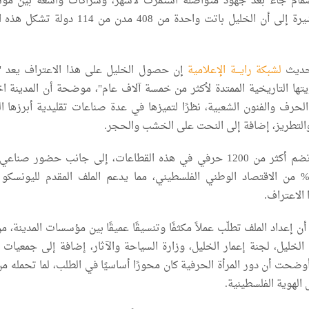
نضمام جاء بعد جهود متواصلة استمرت لأشهر، وشراكات واسعة بين م
المدينة المختلفة، مشيرة إلى أن الخليل باتت واحدة من 408 مدن من 14
 حديث
لشبكة رايـــة الإعلامية
إن حصول الخليل على هذا الاعتراف يعد "تأ
هويتها التاريخية الممتدة لأكثر من خمسة آلاف عام"، موضحة أن المدينة ا
رف والفنون الشعبية، نظرًا لتميزها في عدة صناعات تقليدية أبرزها ال
التطريز، إضافة إلى النحت على الخشب والحجر.
وأضافت أن الخليل تضم أكثر من 1200 حرفي في هذه القطاعات، إلى جانب حضور صن
شكل ما يقارب 30% من الاقتصاد الوطني الفلسطيني، مما يدعم الملف المقدم لليونسكو
 الاعتراف.
ن إعداد الملف تطلّب عملاً مكثفًا وتنسيقًا عميقًا بين مؤسسات المدينة، من
لخليل، لجنة إعمار الخليل، وزارة السياحة والآثار، إضافة إلى جمعيات 
ضحت أن دور المرأة الحرفية كان محورًا أساسيًا في الطلب، لما تحمله من
الهوية الفلسطينية.