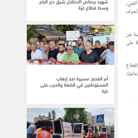
شهيد برصاص الاحتلال شرق دير البلح
الفني،
وسط قطاع غزّة
الحرف
ية من
ظ على
لقطاع
لميًا،
أم الفحم: مسيرة ضد إرهاب
المستوطنين في الضفة والحرب على
غزة