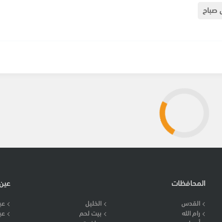
ى صباح
المحافظات
عين
القدس
الخليل
عي
رام الله
بيت لحم
عي