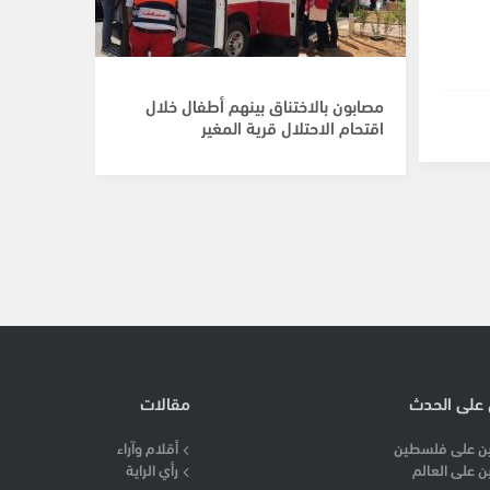
مصابون بالاختناق بينهم أطفال خلال
اقتحام الاحتلال قرية المغير
 على الحدث
مقالات
ن على فلسطين
أقلام وآراء
ن على العالم
رأي الراية