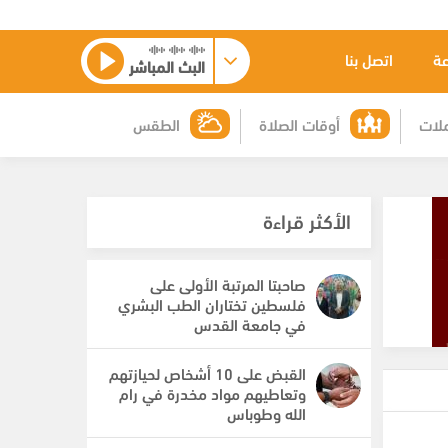
عة
اتصل بنا
البث المباشر
لات
أوقات الصلاة
الطقس
الأكثر قراءة
صاحبتا المرتبة الأولى على
فلسطين تختاران الطب البشري
في جامعة القدس
القبض على 10 أشخاص لحيازتهم
وتعاطيهم مواد مخدرة في رام
الله وطوباس