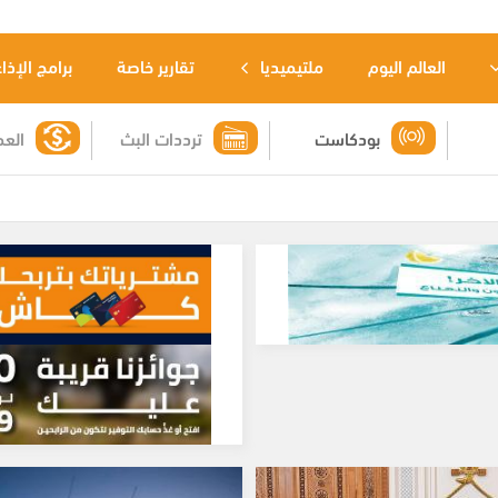
العالم اليوم
ملتيميديا
تقارير خاصة
برامج الإذا
بودكاست
ترددات البث
العم