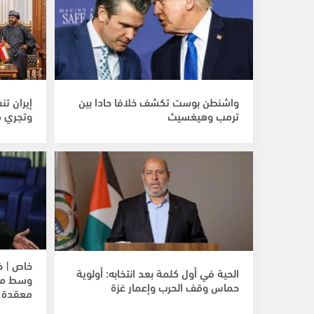
واشنطن بوست تكشف خلافا حادا بين
إيران ت
ترمب وهيغسيث
وتجري م
خاص | خ
الحية في أول كلمة بعد انتخابه: أولوية
وسط مل
حماس وقف الحرب وإعمار غزة
معقدة