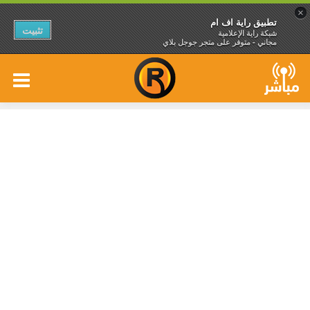
×
تطبيق راية اف ام
تثبيت
شبكة راية الإعلامية
مجاني - متوفر على متجر جوجل بلاي