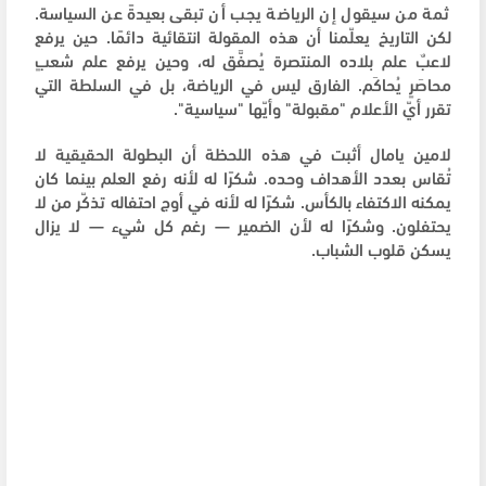
ثمة من سيقول إن الرياضة يجب أن تبقى بعيدةً عن السياسة.
لكن التاريخ يعلّمنا أن هذه المقولة انتقائية دائمًا. حين يرفع
لاعبٌ علم بلاده المنتصرة يُصفَّق له، وحين يرفع علم شعبٍ
محاصَرٍ يُحاكَم. الفارق ليس في الرياضة، بل في السلطة التي
تقرر أيّ الأعلام "مقبولة" وأيّها "سياسية".
لامين يامال أثبت في هذه اللحظة أن البطولة الحقيقية لا
تُقاس بعدد الأهداف وحده. شكرًا له لأنه رفع العلم بينما كان
يمكنه الاكتفاء بالكأس. شكرًا له لأنه في أوج احتفاله تذكّر من لا
يحتفلون. وشكرًا له لأن الضمير — رغم كل شيء — لا يزال
يسكن قلوب الشباب.