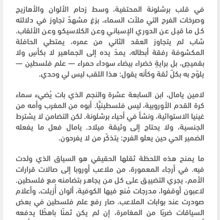
في قلب برشلونة المحتفية، وسط زحام الألوان والأهازيج
وصرخات الفرح التي ملأت السماء، بزغ مشهدٌ تجاوز في دلالته
كل ما قيل عن الدوري الإسباني وعن الكلاسيكو وعن الألقاب.
شاب لم يتجاوز العقد الثاني من عمره، يمتطي الحافلة
المكشوفة رفقة أبطاله، يمدّ يده إلى الجماهير لا بكأسٍ ولا
بقميصٍ، بل برايةٍ خضراء بيضاء سوداء حمراء — علم فلسطين —
يلوّح به بكلّ ثقة وكأنه يقول: هذا اللقب ليس لي وحدي.
لامين يامال، ابن السابعة عشرة والنجم الذي بات يُضيء سماء
كرة القدم الأوروبية، ليس فلسطينيًّا. أبوه من المغرب وأمه من
غينيا الاستوائية، ونشأ في أحياء برشلونة. لكن التضامن لا يشترط
الجنسية، ولا يحتاج إلى وثيقة ميلاد. يامال فعل ما يفعله
الضمير الحي حين يعلو الفرح: يتذكّر من لا يفرحون.
ما يمنح هذه اللحظة ثقلها الحقيقي هو السياق الذي ولدت
فيه. في أرجاء المعمورة، من ملاعب أوروبا إلى صالات قرارات
الأمم، يجري التضييق على كل من يجاهر بتضامنه مع فلسطين.
لاعبون أوقفوا، مدرجات مُنع فيها الكوفية، ألوان أُزيلت، وأعلام
صودرت عند بوابات الملاعب. صار رفع علم فلسطين في بعض
السياقات ضربًا من المغامرة، إن لم يكن ثمنًا باهظًا يدفعه