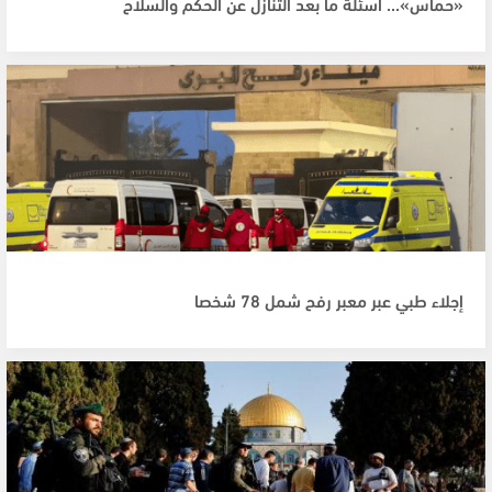
«حماس»... أسئلة ما بعد التنازل عن الحكم والسلاح
إجلاء طبي عبر معبر رفح شمل 78 شخصا