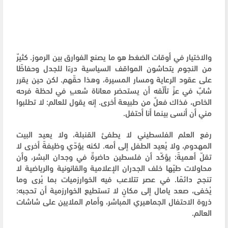
والاختيار في أوقات الضغط هو ما يصنع الفوارق بين الرموز. كثيرٌ
من النجوم يتحاشون المواقف السياسية درءًا للجدل وحفاظًا
على عقود الرعاية ومسار المسيرة، وهذا حقّهم. لكن حين يقرر
شابٌ في عزّ تألّقه أن يستحضر معاناة شعبٍ في لحظة فرحه
الخاص، فذاك فعلٌ من طبيعة أخرى. إنه يقول للعالم: لا تطلبوا
مني أن أنسى بينما أنا أحتفل.
رفع العلم الفلسطيني لا يطفئ القنبلة، ولا يعيد البيت
المهدوم، ولا يُعيد الطفل إلى أمه. لكنه يؤدّي وظيفةً أخرى لا
تقلّ أهميةً: يؤكّد أن فلسطين حاضرةٌ في وجدان البشر، وأن
محاولات طيّها خلف الجدران الإعلامية والقانونية والرياضية لا
تنجح دائمًا. في عصر تتلاعب فيه الخوارزميات بما يُرى وما
يُخفى، صعد يامال إلى مكانٍ لا تستطيع الخوارزمية أن تحجبه:
ذروة الاحتفال الجماهيري المباشر، وأمام الملايين على شاشات
العالم.