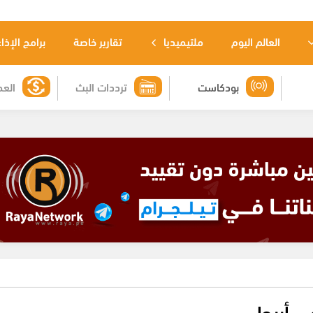
العالم اليوم
ملتيميديا
تقارير خاصة
برامج الإذا
بودكاست
ترددات البث
العم
 أريحا