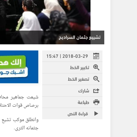
تشييع جثمان السراديح
2018-03-29 | 15:47
تكبير الخط
تصغير الخط
شارك
شيعت جماهير محافظ
طباعة
برصاص قوات الاحتلال
قراءة النص
وانطلق موكب تشيع ال
جثمانه الثرى.