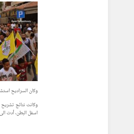
وكان السراديح استشهد فجر الخميس 22/2 بر
وكانت نتائج تشريح 
اسفل البطن، أدت الى