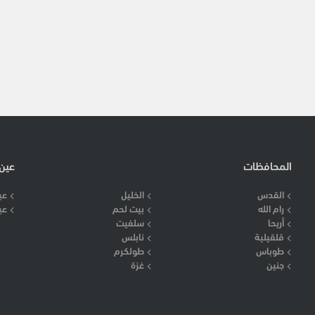
المحافظات
عين
القدس
الخليل
عي
رام الله
بيت لحم
عي
أريحا
سلفيت
قلقيلية
نابلس
طوباس
طولكرم
جنين
غزة