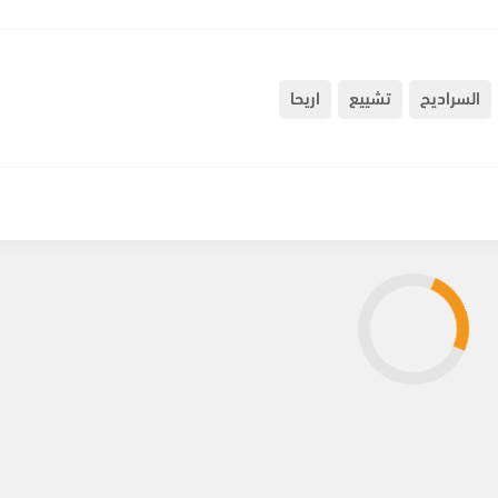
السراديح
تشييع
اريحا