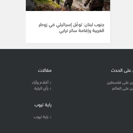
جنوب لبنان: توغّل إسرائيلي في زوطر
الغربية وإقامة ساتر ترابي
 على الحدث
مقالات
ن على فلسطين
أقلام وآراء
ن على العالم
رأي الراية
راية تيوب
راية تيوب