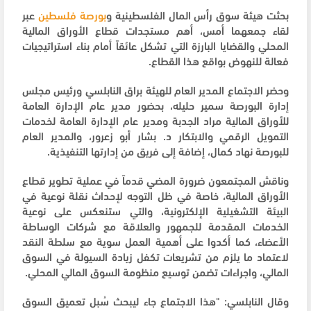
بحثت هيئة سوق رأس المال الفلسطينية و
بورصة فلسطين
عبر
لقاء جمعهما أمس، أهم مستجدات قطاع الأوراق المالية
المحلي والقضايا البارزة التي تشكل عائقاً أمام بناء استراتيجيات
فعالة للنهوض بواقع هذا القطاع.
وحضر الاجتماع المدير العام للهيئة براق النابلسي ورئيس مجلس
إدارة البورصة سمير حليله، بحضور مدير عام الإدارة العامة
للأوراق المالية مراد الجدبة ومدير عام الإدارة العامة لخدمات
التمويل الرقمي والابتكار د. بشار أبو زعرور، والمدير العام
للبورصة نهاد كمال، إضافة إلى فريق من إدارتها التنفيذية.
وناقش المجتمعون ضرورة المضي قدماً في عملية تطوير قطاع
الأوراق المالية، خاصة في ظل التوجه لإحداث نقلة نوعية في
البيئة التشغيلية الإلكترونية، والتي ستنعكس على نوعية
الخدمات المقدمة للجمهور والعلاقة مع شركات الوساطة
الأعضاء، كما أكدوا على أهمية العمل سوية مع سلطة النقد
لاعتماد ما يلزم من تشريعات تكفل زيادة السيولة في السوق
المالي، واجراءات تضمن توسيع منظومة السوق المالي المحلي.
وقال النابلسي: "هذا الاجتماع جاء ليبحث سُبل تعميق السوق