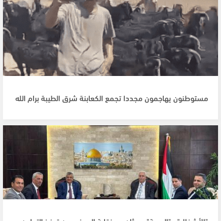
مستوطنون يهاجمون مجددا تجمع الكعابنة شرق الطيبة برام الله
"الأشغال" و"الصحة" وبحثان مع نقابة المهندسين تعزيز التعاون