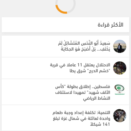
الأكثر قراءة
سَعِيدُ أَبُو النَّحْسِ المُتَشَائِلُ لَمْ
يَخْتَفِ... بَلْ أَصْبَحَ هُوَ الحِكَايَةُ
الاحتلال يعتقل 11 عاملا في قرية
"خشم الدرج" شرق يطا
فلسطين.. إطلاق بطولة "كأس
الألف شهيد" تمهيدا لاستئناف
النشاط الرياضي
التنمية: تكلفة إعداد وجبة طعام
واحدة لعائلة في شمال غزة تبلغ
141 شيكلاً