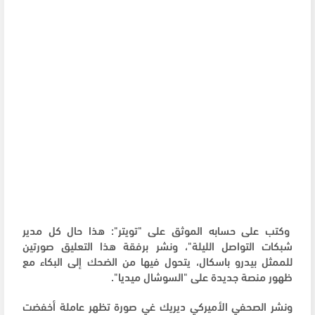
وكتب على حسابه الموثق على "تويتر": هذا حال كل مدير
شبكات التواصل الليلة"، ونشر برفقة هذا التعليق صورتين
للممثل بيدرو باسكال، يتحول فيها من الضحك إلى البكاء مع
ظهور منصة جديدة على "السوشال ميديا".
ونشر الصحفي الأميركي ديريك غي صورة تظهر عاملة أخفضت