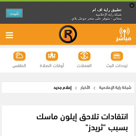
×
تطبيق راية اف ام
تثبيت
شبكة راية الإعلامية
مجاني - متوفر على متجر جوجل بلاي
ترددات البث
العملات
أوقات الصلاة
الطقس
شبكة راية الإعلامية
الأخبار
إعلام جديد
انتقادات تلاحق إيلون ماسك
بسبب "ثريدز"