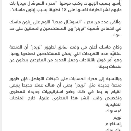
رأسها بسبب الإجهاد، وكتب فوقها: "مدراء السوشال ميديا بات
عليهم نشر الطرفة نفسها على 18 تطبيقا بسبب إيلون ماسك".
وألقى عدد من مدراء "السوشال ميديا" اللوم على إيلون ماسك
في انخفاض شعبية "تويتر" بين المستخدمين والمعلنين على حد
سواء.
وكان ماسك أعلن في وقت سابق لظهور "ثريدز" أن المنصة
ستقيّد عدد التغريدات التي يمكن للمستخدمين تصفحها يوميا،
وهو أمر قوبل بانتقادات وجعل العديد من المغردين يبحثون عن
منصات بديلة.
وبالنسبة إلى مدراء الحسابات على شبكات التواصل، فإن ظهور
منصة جديدة مثل "ثريدز" يعني أن هناك عملا جديدا ينبغي
القيام به بما في ذلك وضع استراتيجيات جديدة للمحتوى
وتخصيص وقت لنشر هذا المحتوى عليها، خارج المنصات
التقليدية:
فيسبوك
تويتر
إنستغرام
تيك توك