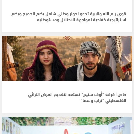
قوى رام الله والبيرة تدعو لحوار وطني شامل يضم الجميع ويضع
استراتيجية كفاحية لمواجهة الاحتلال ومستوطنيه
خاص| فرقة "أوف ستيج" تستعد لتقديم العرض التراثي
الفلسطيني "تراب وسما"